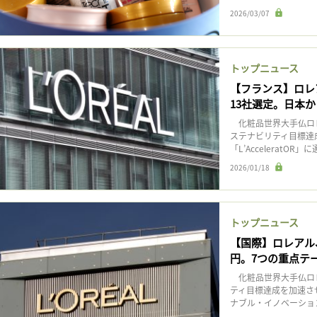
2026/03/07
トップニュース
【フランス】ロレ
13社選定。日本か
化粧品世界大手仏ロレ
ステナビリティ目標達
「L’AcceleratO
2026/01/18
トップニュース
【国際】ロレアル
円。7つの重点テ
化粧品世界大手仏ロレ
ティ目標達成を加速さ
ナブル・イノベーション