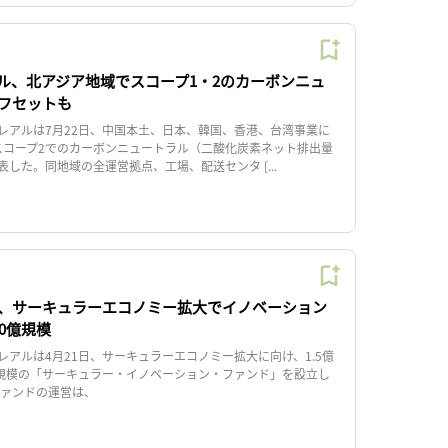
ル、北アジア地域でスコープ1・2のカーボンニュ
フセットも
アルは7月22日、中国本土、日本、韓国、香港、台湾事業に
スコープ2でのカーボンニュートラル（二酸化炭素ネット排出量
した。同地域の全運営拠点、工場、配送センタ [...
、サーキュラーエコノミー拡大でイノベーション
0億規模
アルは4月21日、サーキュラーエコノミー拡大に向け、1.5億
）規模の「サーキュラー・イノベーション・ファンド」を設立し
ァンドの運営は、