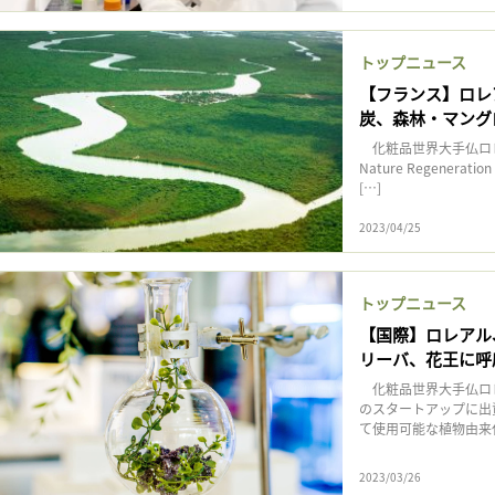
トップニュース
【フランス】ロレ
炭、森林・マング
化粧品世界大手仏ロレアル
Nature Regenerat
[…]
2023/04/25
トップニュース
【国際】ロレアル
リーバ、花王に呼
化粧品世界大手仏ロレ
のスタートアップに出
て使用可能な植物由来代
2023/03/26