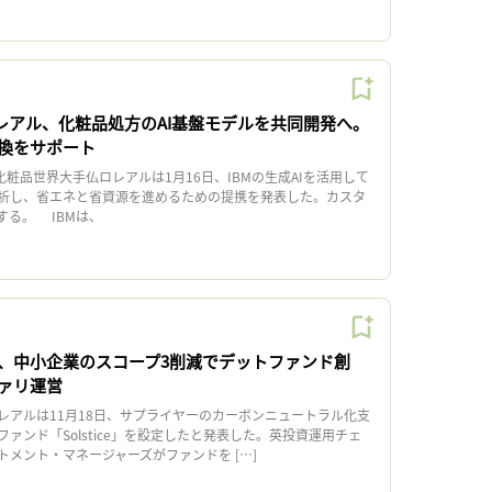
ロレアル、化粧品処方のAI基盤モデルを共同開発へ。
換をサポート
化粧品世界大手仏ロレアルは1月16日、IBMの生成AIを活用して
析し、省エネと省資源を進めるための提携を発表した。カスタ
する。 IBMは、
、中小企業のスコープ3削減でデットファンド創
ァリ運営
アルは11月18日、サプライヤーのカーボンニュートラル化支
ァンド「Solstice」を設定したと発表した。英投資運用チェ
メント・マネージャーズがファンドを […]