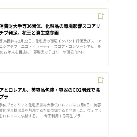
消費財大手等36団体、化粧品の環境影響スコアリ
チブ発足。花王と資生堂参画
36団体は2月22日、化粧品の環境インパクト評価及びスコア
ニシアチブ「エコ・ビューティ・スコア・コンソーシアム」を
22年末を目途に一部製品カテゴリーの環境 [&hel...
アとロレアル、美容品包装・容器のCO2削減で協
プラ
仏ヴェオリアと化粧品世界大手仏ロレアルは12月8日、美容
酸化炭素排出量を削減するため協働すると発表した。ヴェオリ
ロレアルに供給する。 今回利用する再生プラ ...