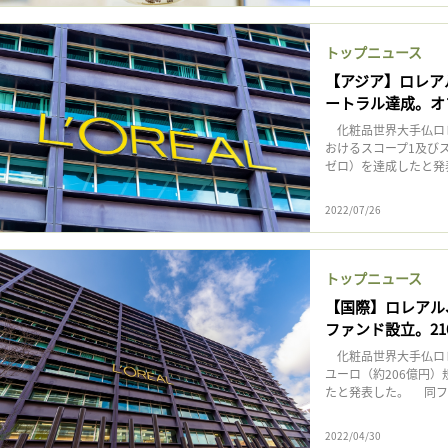
記事をお気に入りに保存するには
ログインが必要です
トップニュース
【アジア】ロレア
ートラル達成。オ
ログイン
会員登録
化粧品世界大手仏ロレ
おけるスコープ1及び
ゼロ）を達成したと発表
2022/07/26
トップニュース
【国際】ロレアル
ファンド設立。21
化粧品世界大手仏ロレ
ユーロ（約206億円
たと発表した。 同フ
2022/04/30