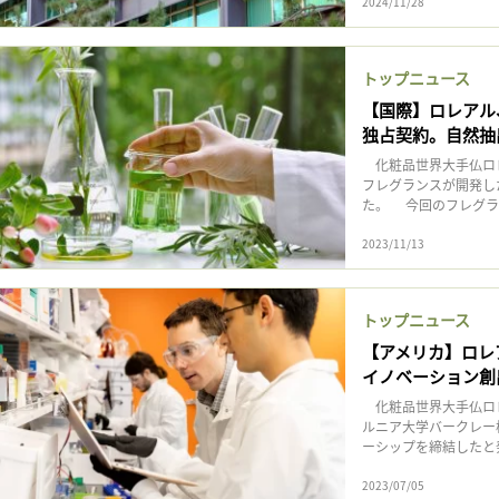
2024/11/28
トップニュース
【国際】ロレアル
独占契約。自然抽
化粧品世界大手仏ロレ
フレグランスが開発し
た。 今回のフレグラ
2023/11/13
トップニュース
【アメリカ】ロレ
イノベーション創
化粧品世界大手仏ロレ
ルニア大学バークレー校
ーシップを締結したと発表
2023/07/05