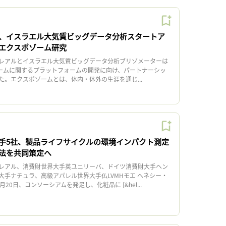
、イスラエル大気質ビッグデータ分析スタートア
エクスポゾーム研究
レアルとイスラエル大気質ビッグデータ分析ブリゾメーターは
ゾームに関するプラットフォームの開発に向け、パートナーシッ
た。エクスポゾームとは、体内・体外の生涯を通じ...
手5社、製品ライフサイクルの環境インパクト測定
法を共同策定へ
レアル、消費財世界大手英ユニリーバ、ドイツ消費財大手ヘン
大手ナチュラ、高級アパレル世界大手仏LVMHモエ ヘネシー・
20日、コンソーシアムを発足し、化粧品に [&hel...