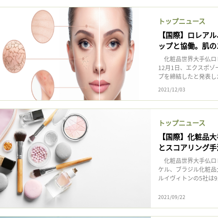
トップニュース
【国際】ロレアル
ップと協働。肌の
化粧品世界大手仏ロ
12月1日、エクスポ
プを締結したと発表し
2021/12/03
トップニュース
【国際】化粧品大
とスコアリング手
化粧品世界大手仏ロ
ケル、ブラジル化粧品
ルイヴィトンの5社は9月
2021/09/22