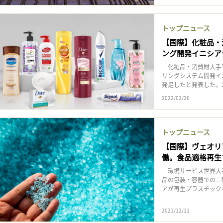
トップニュース
【国際】化粧品・
ング開発イニシア
化粧品・消費財大手等
リングシステム開発イ
発足したと発表した。20
2022/02/26
トップニュース
【国際】ヴェオリ
働。食品適格再生
環境サービス世界大手
品の包装・容器での二
アが再生プラスチックを
2021/12/11