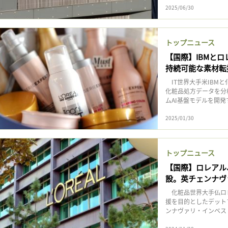
2025/06/30
トップニュース
【国際】IBMと
持続可能な素材転
IT世界大手米IBMと
化粧品処方データを分
ムAI基盤モデルを開発
2025/01/30
トップニュース
【国際】ロレアル
設。英チェンナヴ
化粧品世界大手仏ロレ
援を目的としたデットフ
ンナヴァリ・インベスト