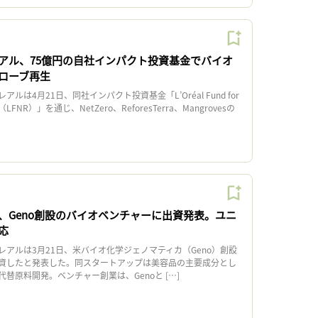
アル、75億円の自社インパクト投資基金でバイオ
ローブ再生
は4月21日、同社インパクト投資基金「L’Oréal Fund for
ion（LFNR）」を通じ、NetZero、ReforesTerra、Mangrovesの
、Geno創設のバイオベンチャーに出資発表。ユニ
応
アルは3月21日、米バイオ化学ジェノマティカ（Geno）創設
資したと発表した。同スタートアップは美容品の主要成分とし
替原料開発。ベンチャー創業は、Genoと […]