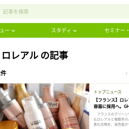
ュー
スタディ
セミナー
# ロレアル の記事
2件
トップニュース
【フランス】ロレア
容器に採用へ。G
フランスのクリーンケミ
仏ロレアルと複数年の
素化合物を、高性能かつ持