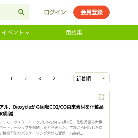
ログイン
会員登録
・イベント
用語集
新着順
1
2
3
ル、Dioxycleから回収CO2/CO由来素材を化粧品
HG削減
カルのスタートアップDioxycleは3月4日、化粧品世界大手
パートナーシップを締結したと発表した。工場から回収した炭
続可能なパッケージング素材に変換・ [&hell...