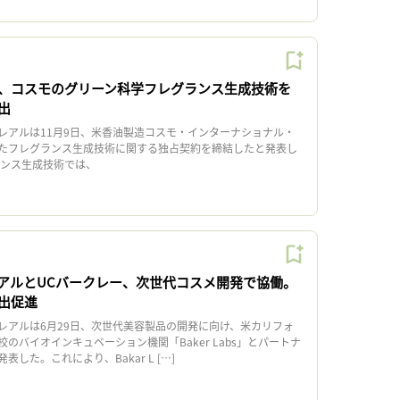
、コスモのグリーン科学フレグランス生成技術を
出
アルは11月9日、米香油製造コスモ・インターナショナル・
たフレグランス生成技術に関する独占契約を締結したと発表し
ンス生成技術では、
アルとUCバークレー、次世代コスメ開発で協働。
出促進
アルは6月29日、次世代美容製品の開発に向け、米カリフォ
のバイオインキュベーション機関「Baker Labs」とパートナ
した。これにより、Bakar L […]