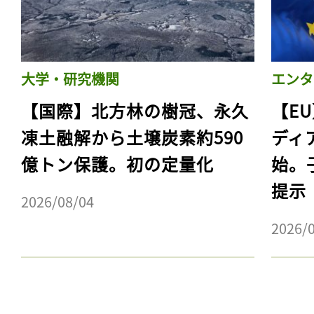
大学・研究機関
エンタ
【国際】北方林の樹冠、永久
【E
凍土融解から土壌炭素約590
ディ
億トン保護。初の定量化
始。
提示
2026/08/04
記事をお気に入りに
2026/
ログインが必