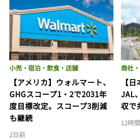
小売・宿泊・飲食・店舗
商社・
【アメリカ】ウォルマート、
【日
GHGスコープ1・2で2031年
JA
度目標改定。スコープ3削減
収で
も継続
12時
2日前