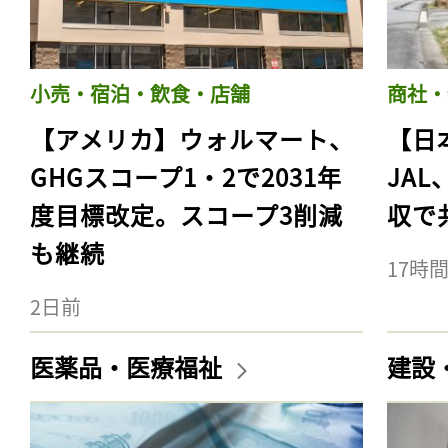
小売・宿泊・飲食・店舗
商社・
【アメリカ】ウォルマート、
【日
GHGスコープ1・2で2031年
JA
度目標改定。スコープ3削減
収で
も継続
17時
2日前
医薬品・医療福祉
建設