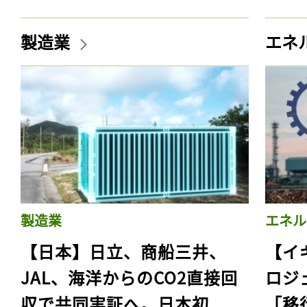
製造業
エネ
製造業
エネル
【日本】日立、商船三井、
【イ
JAL、海洋からのCO2直接回
ロジ
収で共同実証へ。日本初
「移