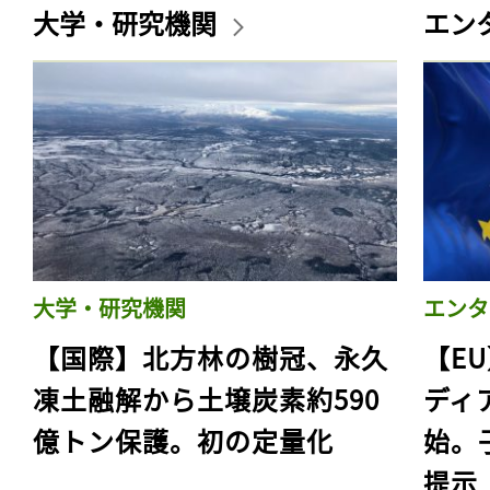
大学・研究機関
エン
大学・研究機関
エンタ
【国際】北方林の樹冠、永久
【E
凍土融解から土壌炭素約590
ディ
億トン保護。初の定量化
始。
提示