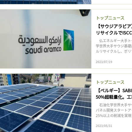
トップニュース
【サウジアラビア
リサイクルでISC
仏エネルギー大手ト
学世界大手サウジ基礎産
ルリサイクルし、ポリマ
2023/07/19
トップニュース
【ベルギー】SAB
50%超軽量化。
石油化学世界大手サウ
パネル開発スタートアッ
25%以上の削減を実現
2023/05/31