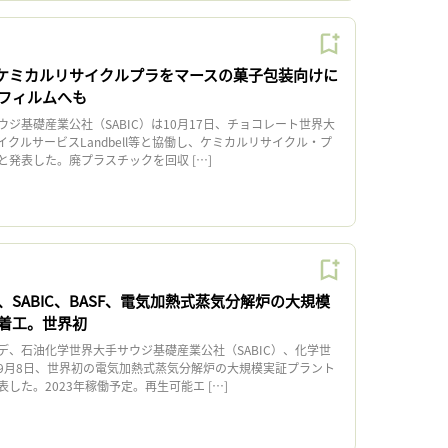
C、ケミカルリサイクルプラをマースの菓子包装向けに
フィルムへも
基礎産業公社（SABIC）は10月17日、チョコレート世界大
クルサービスLandbell等と協働し、ケミカルリサイクル・プ
発表した。廃プラスチックを回収 […]
SABIC、BASF、電気加熱式蒸気分解炉の大規模
着工。世界初
、石油化学世界大手サウジ基礎産業公社（SABIC）、化学世
は9月8日、世界初の電気加熱式蒸気分解炉の大規模実証プラント
した。2023年稼働予定。再生可能エ […]