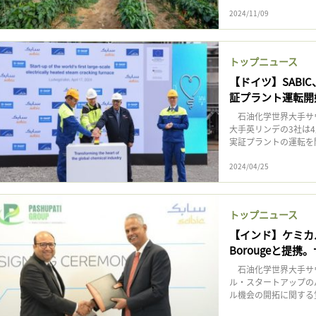
2024/11/09
トップニュース
【ドイツ】SABI
証プラント運転開始
石油化学世界大手サウ
大手英リンデの3社は
実証プラントの運転を
2024/04/25
トップニュース
【インド】ケミカ
Borougeと提携
石油化学世界大手サウ
ル・スタートアップの
ル機会の開拓に関する覚