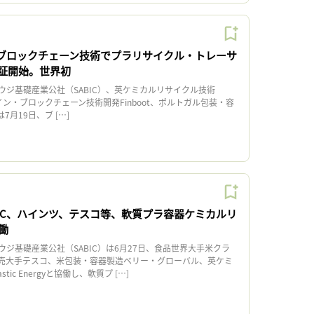
C、ブロックチェーン技術でプラリサイクル・トレーサ
証開始。世界初
ジ基礎産業公社（SABIC）、英ケミカルリサイクル技術
y、スペイン・ブロックチェーン技術開発Finboot、ポルトガル包装・容
社は7月19日、ブ […]
BIC、ハインツ、テスコ等、軟質プラ容器ケミカルリ
働
ジ基礎産業公社（SABIC）は6月27日、食品世界大手米クラ
売大手テスコ、米包装・容器製造ベリー・グローバル、英ケミ
ic Energyと協働し、軟質プ […]