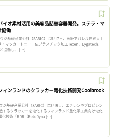
C、バイオ素材活用の美容品詰替容器開発。ステラ・マ
社協働
ウジ基礎産業公社（SABIC）は5月7日、高級アパレル世界大手
・マッカートニー、仏プラスチック加工Texen、Lygatech、
4社と協働し、 […]
、フィンランドのクラッカー電化技術開発Coolbrook
ジ基礎産業公社（SABIC）は3月9日、エチレンやプロピレン
造するクラッカーを電化するフィンランド重化学工業向け電化
電化技術「RDR（RotoDyna […]