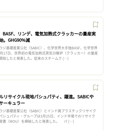
C、BASF、リンデ、電気加熱式クラッカーの量産実
。GHG90%減
ジ基礎産業公社（SABIC）、化学世界大手独BASF、化学世界
4月17日、世界初の電気加熱式蒸気分解炉（クラッカー）の量産
開始したと発表した。従来のスチームク […]
ルリサイクル現地パシュパティ、躍進。SABICや
。サーキュラー
ジ基礎産業公社（SABIC）とインド廃プラスチックリサイク
パシュパティ・グループは3月25日、インド市場でのリサイク
書（MOU）を締結したと発表した。 パ […]