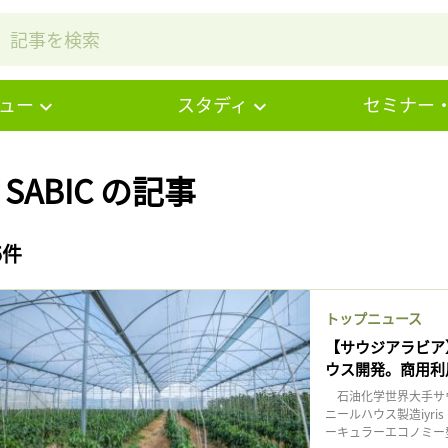
ュー
スタディ
セミナー
# SABIC の記事
5件
トップニュース
【サウジアラビア
ウス開発。商用利
石油化学世界大手サウジ
ニールハウス製造iyris
ーキュラーエコノミー型