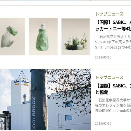
トップニュース
【国際】SABI
ッカートニー等4
‎ 石油化学世界大手サ
仏LVMH傘下の英ステラ
STTP Emballageの
2023/05/15
トップニュース
【国際】SABIC
と協働
石油化学世界大手サウ
等のオレフィン類を製
技術開発Coolbrookの
2023/03/16