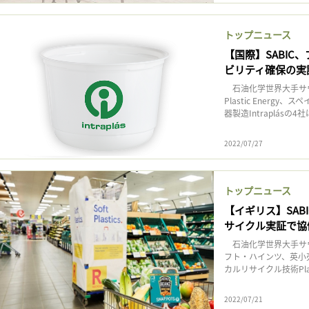
トップニュース
【国際】SABI
ビリティ確保の実
石油化学世界大手サウ
Plastic Energ
器製造Intraplásの4
2022/07/27
トップニュース
【イギリス】SA
サイクル実証で協
石油化学世界大手サウ
フト・ハインツ、英小
カルリサイクル技術Plast
2022/07/21