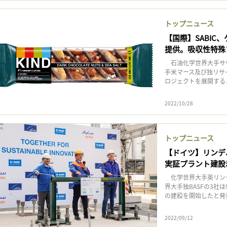
トップニュース
【国際】SABI
提供。吸収性特殊
石油化学世界大手サウジ
手米マース及び独リサイ
ロジェクトを展開すると
2022/10/28
トップニュース
【ドイツ】リンデ、
実証プラント建設
化学世界大手英リンデ
界大手独BASFの3社
の建設を開始したと発表
2022/09/12