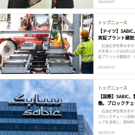
2024/04/07
トップニュース
【ドイツ】SABI
実証プラント建設
石油化学世界大手サウ
大手英リンデは9月1
証プラントの建設が、
2023/09/15
トップニュース
【国際】SABIC、
働。ブロックチェ
石油化学世界大手サウ
ブロックチェーン活用の
ェアを活用し、原材料か
2023/07/29