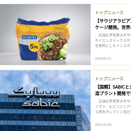
記事をお気に入りに保存するには
ログインが必要です
トップニュース
【サウジアラビア
ケージ開発。世界
ログイン
会員登録
石油化学世界大手サウジ
サイエンステックスが、
を原料にしたインスタ
2023/01/11
トップニュース
【国際】SABI
造プラント開発で
石油化学世界大手サウ
ノヴァ、仏エンジニアリング
ら再生オレフィン及び芳
2022/12/24