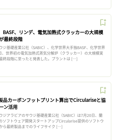
C、BASF、リンデ、電気加熱式クラッカーの大規模
が最終段階
ジ基礎産業公社（SABIC）、化学世界大手独BASF、化学世界
2日、世界初の電気加熱式蒸気分解炉（クラッカー）の大規模実
最終段階に至ったと発表した。プラントは […]
製品カーボンフットプリント算出でCirculariseと協
ーン活用
ジアラビアのサウジ基礎産業公社（SABIC）は7月20日、蘭
ソフトウェア開発スタートアップCircularise提供のソフトウ
ら最終製品までのライフサイク […]