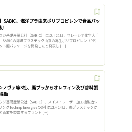
】SABIC、海洋プラ由来ポリプロピレンで食品パッ
初
基礎産業公社（SABIC）は12月21日、マレーシア化学大手
SABICの海洋プラスチック由来の再生ポリプロピレン（PP）
ント麺パッケージを開発したと発表し […]
Cとシノヴァ等3社、廃プラからオレフィン及び香料製
協働
ジ基礎産業公社（SABIC）、スイス・レーザー加工機製造シ
Technip Energiesの3社は12月14日、廃プラスチックか
香族を製造するプラント […]