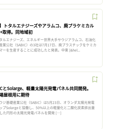
】トタルエナジーズやアラムコ、廃プラケミカル
C+取得。同地域初
タルエナジーズ、エネルギー世界大手サウジアラムコ、石油化
業公社（SABIC）の3社は7月17日、廃プラスチックをケミカ
ーを生産することに成功したと発表。中東 [&hel...
ICとSolarge、軽量太陽光発電パネル共同開発。
工場屋根用に期待
ジ基礎産業公社（SABIC）は5月23日、オランダ太陽光発電
プSolargeと協働し、50%以上の軽量化と二酸化炭素排出量
した円形の太陽光発電パネルを開発 […]