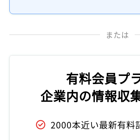
または
有料会員プ
企業内の情報収
2000本近い最新有料