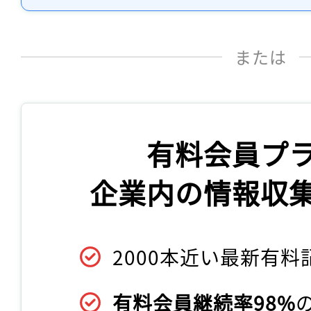
または
有料会員プ
企業内の情報収
2000本近い最新有料
有料会員継続率98%