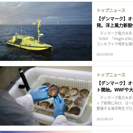
記事をお気に入りに保存するには
トップニュース
ログインが必要です
【デンマーク】オ
発。洋上風力新設
ログイン
会員登録
デンマーク電力大手オ
（USV）「Hugin
コンセプトで特許も取得
2023/06/30
トップニュース
【デンマーク】オ
ト開始。WWFや
デンマーク電力大手オ
ィブ実現に向け、ヨー
整備する海洋再生プロジェク
2023/06/23