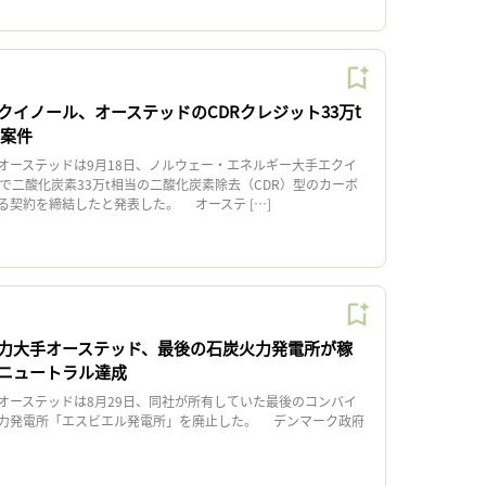
クイノール、オーステッドのCDRクレジット33万t
S案件
ーステッドは9月18日、ノルウェー・エネルギー大手エクイ
で二酸化炭素33万t相当の二酸化炭素除去（CDR）型のカーボ
る契約を締結したと発表した。 オーステ […]
力大手オーステッド、最後の石炭火力発電所が稼
ニュートラル達成
ーステッドは8月29日、同社が所有していた最後のコンバイ
力発電所「エスビエル発電所」を廃止した。 デンマーク政府