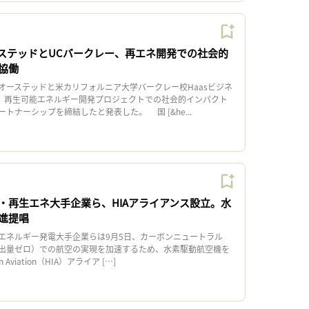
ステッドとUCバークレー、再エネ開発での社会的
協働
ーステッドと米カリフォルニア大学バークレー校Haasビジネ
日、再生可能エネルギー開発プロジェクトでの社会的インパクト
トナーシップを締結したと発表した。 国 [&he...
・再生エネ大手企業ら、HIAアライアンス設立。水
進提唱
ネルギー発電大手企業らは9月5日、カーボンニュートラル
出量ゼロ）での航空の実現を加速するため、水素駆動航空機を
 Aviation（HIA）アライア […]