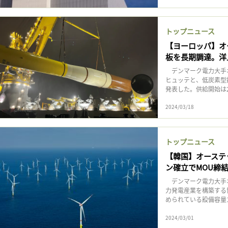
トップニュース
【ヨーロッパ】オ
板を長期調達。洋
デンマーク電力大手オ
ヒュッテと、低炭素型
発表した。供給開始は
2024/03/18
トップニュース
【韓国】オーステ
ン確立でMOU締
デンマーク電力大手オ
力発電産業を構築する
められている設備容量1
2024/03/01