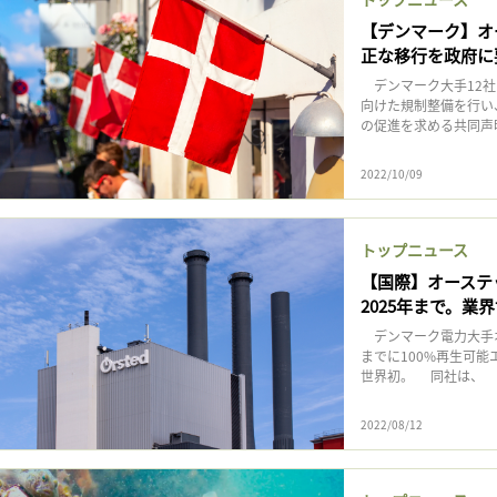
【デンマーク】オ
正な移行を政府に
デンマーク大手12社
向けた規制整備を行い
の促進を求める共同声明
2022/10/09
トップニュース
【国際】オーステ
2025年まで。業
デンマーク電力大手オ
までに100%再生可
世界初。 同社は、
2022/08/12