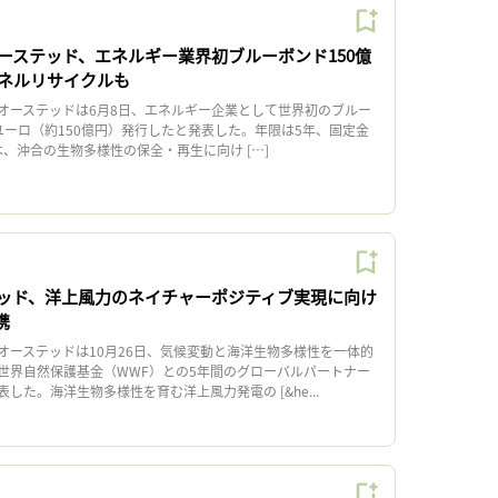
ーステッド、エネルギー業界初ブルーボンド150億
ネルリサイクルも
ーステッドは6月8日、エネルギー企業として世界初のブルー
ユーロ（約150億円）発行したと発表した。年限は5年、固定金
途は、沖合の生物多様性の保全・再生に向け […]
ッド、洋上風力のネイチャーポジティブ実現に向け
携
ーステッドは10月26日、気候変動と海洋生物多様性を一体的
世界自然保護基金（WWF）との5年間のグローバルパートナー
した。海洋生物多様性を育む洋上風力発電の [&he...