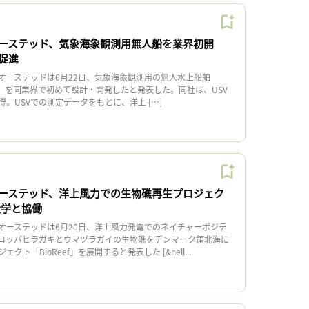
ーステッド、気象海象観測用無人船を業界初開
促進
ーステッドは6月22日、気象海象観測用の無人水上船舶
 USV」を同業界で初めて設計・開発したと発表した。同社は、USV
。USVでの測定データをもとに、洋上 […]
ーステッド、洋上風力での生物礁再生プロジェク
大学と協働
ーステッドは6月20日、洋上風力発電でのネイチャーポジテ
ロッパヒラガキとウマヅラガイの生物礁をデンマーク領北海に
ト「BioReef」を展開すると発表した [&hell...