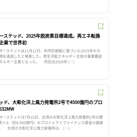
ーステッド、2025年脱炭素目標達成。再エネ転換
企業で世界初
ーステッドは11月12日、科学的根拠に基づいた2025年のカ
標を達成したと発表した。再生可能エネルギー主体の事業構造
ルギー企業となった。 同社は2009年 […]
ッド、大彰化洋上風力発電所2号で4500億円のプロ
32MW
ーステッドは7月10日、台湾の大彰化洋上風力発電所2号の建
湾ドル（約4,500億円）のプロジェクトファイナンス資金の調達
。 台湾の大彰化洋上風力発電所は、 […]