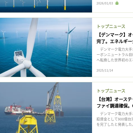
2026/01/03
トップニュース
【デンマーク】オ
完了。エネルギー
デンマーク電力大手オ
ーボンニュートラル目
へ転換した世界初のエネ
2025/11/14
トップニュース
【台湾】オーステ
ファイ調達確保。6
デンマーク電力大手オ
設資金として900億台
を完了したと発表した