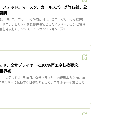
ーステッド、マースク、カールスバーグ等12社、公
要請
は10月6日、デンマーク政府に対し、公正でグリーンな移行に
、サステナビリティを最優先事項としたイノベーションと投資
を発表した。ジャスト・トランジション（公正 [...
ッド、全サプライヤーに100%再エネ転換要求。
界世界初
ーステッドは8月10日、全サプライヤーの使用電力を2025年
能エネルギーに転換する目標を発表した。エネルギー企業として