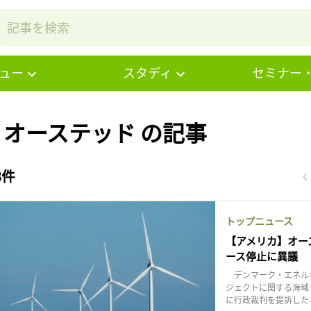
ュー
スタディ
セミナー
# オーステッド の記事
3件
トップニュース
【アメリカ】オー
ース停止に異議
デンマーク・エネルギ
ジェクトに関する海域
に行政裁判を提訴したと