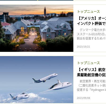
トップニュース
【アメリカ】オー
インパクト評価で
デンマーク電力大手オ
ススクールは10月5
創出を促進するためパー
2023/10/21
トップニュース
【イギリス】航空
素駆動航空機の促
航空業界・再生可能エ
（二酸化炭素ネット排
促進する「Hydrogen in
2023/09/08