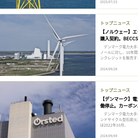
2025/07/15
トップニュース
【ノルウェー】エ
購入契約。BECC
デンマーク電力大手オ
ノールに対し、10年間
ンクレジットを販売す
2024/09/28
トップニュース
【デンマーク】電
働停止。カーボン
デンマーク電力大手オ
ンドサイクル型石炭火
は2022年10月、
2024/09/04