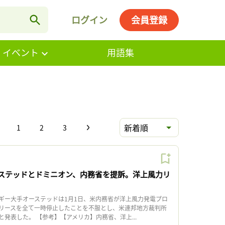
ログイン
会員登録
・イベント
用語集
新着順
1
2
3
ステッドとドミニオン、内務省を提訴。洋上風力リ
ー大手オーステッドは1月1日、米内務省が洋上風力発電プロ
リースを全て一時停止したことを不服とし、米連邦地方裁判所
発表した。 【参考】【アメリカ】内務省、洋上...