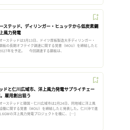
ーステッド、ディリンガー・ヒュッテから低炭素鋼
上風力発電
ーステッドは3月13日、ドイツ厚板製造大手ディリンガー・
鋼板の長期オフテイク調達に関する覚書（MOU）を締結したと
2027年を予定。 今回調達する鋼板は、
ッドと仁川広域市、洋上風力発電サプライチェー
結。雇用創出狙う
ーステッドと韓国・仁川広域市は2月24日、同地域に洋上風
協働に関する覚書（MOU）を締結したと発表した。仁川沖で進
.6GWの洋上風力発電プロジェクトを機に、 […]