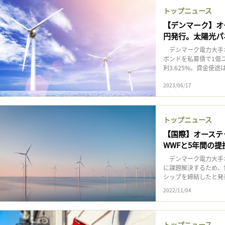
トップニュース
【デンマーク】オ
円発行。太陽光パ
デンマーク電力大手オ
ボンドを私募債で1億
利3.625%。資金使
2023/06/17
トップニュース
【国際】オーステ
WWFと5年間の提
デンマーク電力大手オ
に課題解決するため、
シップを締結したと発表
2022/11/04
トップニュース