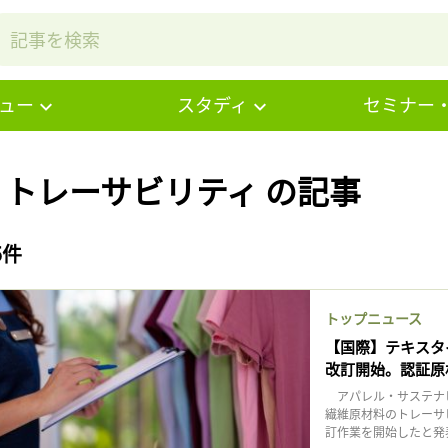
ュー
スタディ
セミナー
# トレーサビリティ の記事
5件
トップニュース
【国際】テキスタイル・
改訂開始。認証原
アパレル・サステナビ
繊維原材料のトレーサビリテ
訂作業を開始したと発表