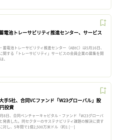
蓄電池トレーサビリティ推進センター、サービス
蓄電池トレーサビリティ推進センター（ABtC）は5月16日、
に関する「トレーサビリティ」サービスの会員企業の募集を開
は、
大手5社、合同VCファンド「W23グローバル」設
億円投資
月8日、合同ベンチャーキャピタル・ファンド「W23グローバ
と発表した。同セクターのサステナビリティ課題の解決に資す
し、5年間で1億2,500万米ドル（約1 […]