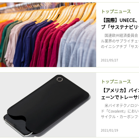
記事をお気に入りに保存するには
トップニュース
ログインが必要です
【国際】UNEC
ブ「サステナビリ
ログイン
会員登録
国連欧州経済委員会（
ル業界のサプライチェ
のイニシアチブ「サステ
2021/05/27
トップニュース
【アメリカ】バイオ
ェーンでトレーサ
米バイオテクノロジーNew
ド「Covalent」
サイクル・カーボンフッ
2021/01/19