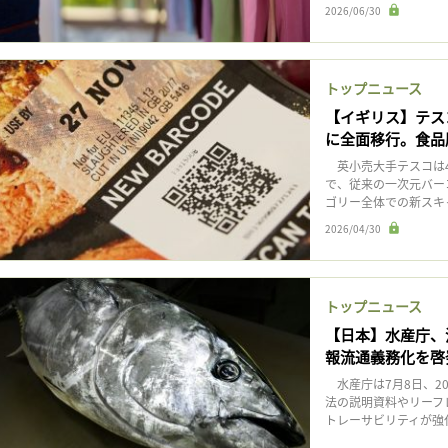
2026/06/30
トップニュース
【イギリス】テス
に全面移行。食品
英小売大手テスコは4
で、従来の一次元バー
ゴリー全体での新スキャ
2026/04/30
トップニュース
【日本】水産庁、
報流通義務化を啓
水産庁は7月8日、2
法の説明資料やリーフ
トレーサビリティが強