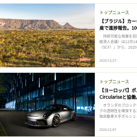
トップニュース
【ブラジル】カー
産で進捗報告。1
持続可能な発展を目指
経済人会議）は12月
（SCF）」から、202
2020/12/27
トップニュース
【ヨーロッパ】ポ
Circularis
オランダのブロックチェ
クの透明性を確保する
独自動車大手ポルシェ
2020/12/07