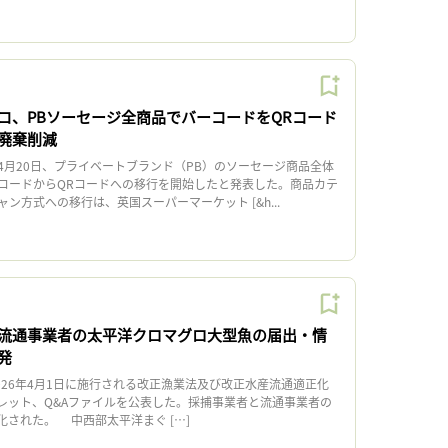
コ、PBソーセージ全商品でバーコードをQRコード
廃棄削減
月20日、プライベートブランド（PB）のソーセージ商品全体
コードからQRコードへの移行を開始したと発表した。商品カテ
ン方式への移行は、英国スーパーマーケット [&h...
流通事業者の太平洋クロマグロ大型魚の届出・情
発
026年4月1日に施行される改正漁業法及び改正水産流通適正化
レット、Q&Aファイルを公表した。採捕事業者と流通事業者の
化された。 中西部太平洋まぐ […]