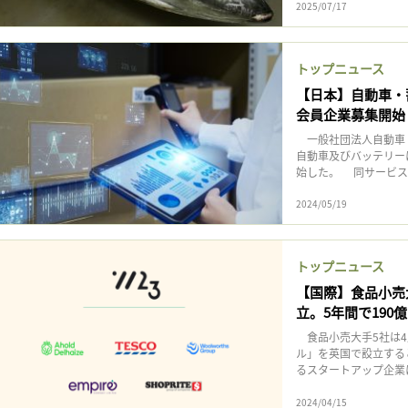
2025/07/17
トップニュース
【日本】自動車・
会員企業募集開始
一般社団法人自動車・
自動車及びバッテリー
始した。 同サービス
2024/05/19
トップニュース
【国際】食品小売
立。5年間で190
食品小売大手5社は4
ル」を英国で設立する
るスタートアップ企業に対
2024/04/15