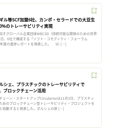
ギル等SCF加盟6社、カンポ・セラードでの大豆生
00%のトレーサビリティ実現
すグローバル企業団体WBCSD（持続可能な開発のための世界
14日、6社で構成する「ソフト・コモディティ・フォーラム
0年度の進捗レポートを発表した。 SC […]
ルシェ、プラスチックのトレーサビリティで
eと協働。ブロックチェーン活用
ーン・スタートアップCirculariseは11月3日、プラスチッ
ためのブロックチェーン型トレーサビリティ・プロジェクトを
と始動すると発表した。ポルシェの原 […]