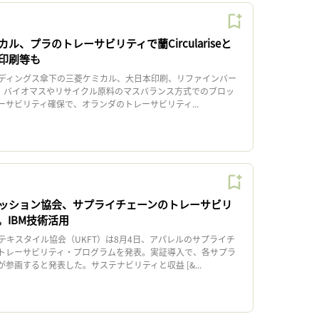
ル、プラのトレーサビリティで蘭Circulariseと
印刷等も
ディングス傘下の三菱ケミカル、大日本印刷、リファインバー
日、バイオマスやリサイクル原料のマスバランス方式でのブロッ
サビリティ確保で、オランダのトレーサビリティ...
ッション協会、サプライチェーンのトレーサビリ
。IBM技術活用
キスタイル協会（UKFT）は8月4日、アパレルのサプライチ
トレーサビリティ・プログラムを発表。実証導入で、各サプラ
参画すると発表した。サステナビリティと収益 [&...