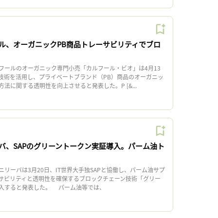
ル、オーガニックPB商品トレーサビリティでブロ
ールのオーガニック専門小売「カルフール・ビオ」は4月13
技術を活用し、プライベートブランド（PB）商品のオーガニッ
法に関する透明性を向上させると発表した。P [&...
バ、SAPのグリーントークン実証導入。パーム油ト
リーバは3月20日、IT世界大手独SAPと協働し、パーム油サプ
サビリティと透明性を確保するブロックチェーン技術「グリー
入すると発表した。 パーム油等では、