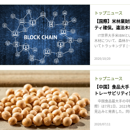
トップニュース
【国際】米林業財
ティ確保。違法木
IT世界大手米IBMとU.S. 
木材について、森林か
いてトラッキングす […
2020/10/20
トップニュース
【中国】食品大手・
トレーサビリティ
中国食品最大手の中糧集団
際）は7月1日、202
見込みと発表した。同社
2020/07/11