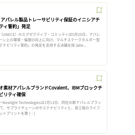
E、アパレル製品トレーサビリティ保証のイニシアチ
ティ誓約」発足
UNECE）のエグゼクティブ・コミッティは5月20日、アパレ
ーン上の環境・倫理の向上に向け、マルチステークホルダー型
ナビリティ誓約」の発足を支持する決議を採 [&he...
素材アパレルブランドCovalent、IBMブロックチ
ビリティ確保
light Technologiesは1月13日、同社の新アパレルブラン
において、サプライチェーンのサステナビリティと、各工程のライフ
トプリントを算 […]