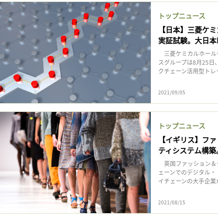
トップニュース
【日本】三菱ケミカ
実証試験。大日本
三菱ケミカルホール
スグループは8月25
クチェーン活用型トレー
2021/09/05
トップニュース
【イギリス】ファ
ティシステム構築
英国ファッション＆テ
ェーンでのデジタル・
イチェーンの大手企業が
2021/08/15