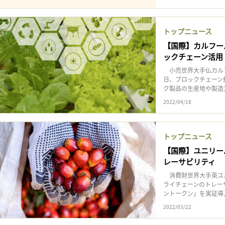
トップニュース
【国際】カルフー
ックチェーン活用
小売世界大手仏カルフ
日、ブロックチェーン
ク製品の生産地や製造方
2022/04/18
トップニュース
【国際】ユニリー
レーサビリティ
消費財世界大手英ユニ
ライチェーンのトレー
ントークン」を実証導
2022/03/22