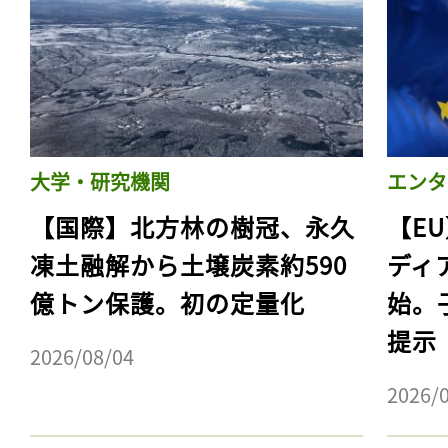
大学・研究機関
エンタ
【国際】北方林の樹冠、永久
【E
凍土融解から土壌炭素約590
ディ
億トン保護。初の定量化
始。
記事をお気に入りに
提示
ログインが必
2026/08/04
2026/