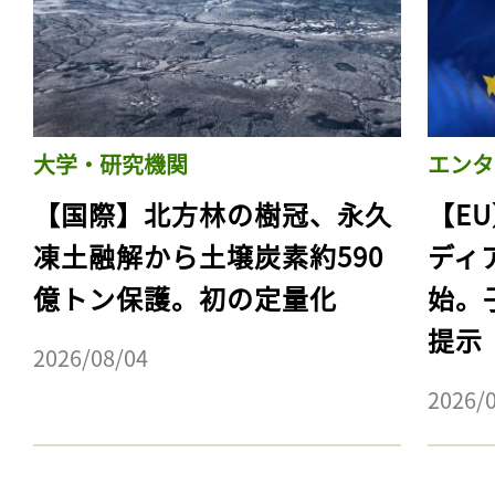
大学・研究機関
エンタ
【国際】北方林の樹冠、永久
【E
凍土融解から土壌炭素約590
ディ
億トン保護。初の定量化
始。
記事をお気に入りに
提示
2026/08/04
ログインが必
2026/