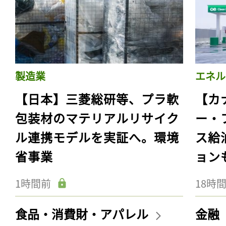
製造業
エネル
【日本】三菱総研等、プラ軟
【カ
包装材のマテリアルリサイク
ー・
ル連携モデルを実証へ。環境
ス給
省事業
ョン
1時間前
18時
食品・消費財・アパレル
金融