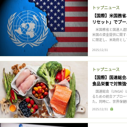
トップニュース
【国際】米国務省
リセット」でプー
米国務省と国連人道問
米国の資金提供に関す
に限定し、米政府として2
2025/12/31
トップニュース
【国際】国連総会
食品栄養で対策強
国連総会（UNGA）は
るための統合アプロー
た。同時に、世界保健機
2025/12/31