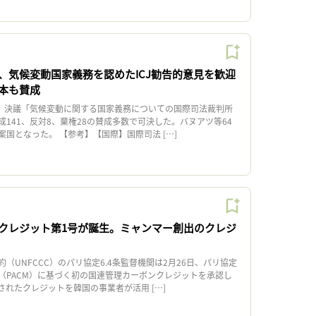
、気候変動国家義務を認めたICJ勧告的意見を歓迎
本も賛成
、決議「気候変動に関する国家義務についての国際司法裁判所
141、反対8、棄権28の賛成多数で可決した。バヌアツ等64
国となった。 【参考】【国際】国際司法 […]
クレジット第1号が誕生。ミャンマー創出のクレジ
UNFCCC）のパリ協定6.4条監督機関は2月26日、パリ協定
（PACM）に基づく初の国連管理カーボンクレジットを承認し
されたクレジットを韓国の事業者が活用 […]