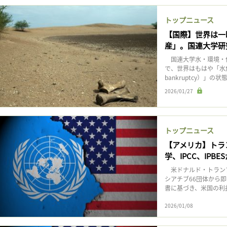
記事をお気に入りに保存するには
ログインが必要です
トップニュース
【国際】世界は一
産」。国連大学研
ログイン
会員登録
国連大学水・環境・保健
で、世界はもはや「水危機
bankruptcy）」の
2026/01/27
トップニュース
【アメリカ】トラ
学、IPCC、IPBE
米ドナルド・トランプ
シアチブ66団体から
書に基づき、米国の利益
2026/01/08