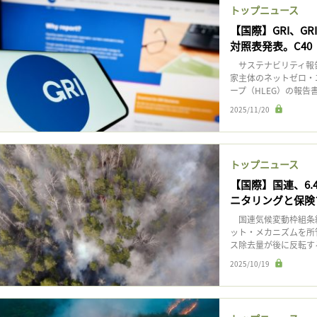
トップニュース
【国際】GRI、G
対照表発表。C40
サステナビリティ報告
家主体のネットゼロ・
ープ（HLEG）の報告書「In
2025/11/20
トップニュース
【国際】国連、6
ニタリングと保険
国連気候変動枠組条約
ット・メカニズムを所
ス除去量が後に反転す
2025/10/19