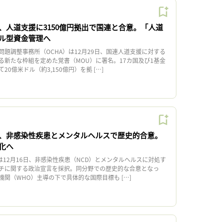
、人道支援に3150億円拠出で国連と合意。「人道
ル型資金管理へ
題調整事務所（OCHA）は12月29日、国連人道支援に対する
る新たな枠組を定めた覚書（MOU）に署名。17カ国及び1基金
0億米ドル（約3,150億円）を拠 […]
、非感染性疾患とメンタルヘルスで歴史的合意。
化へ
12月16日、非感染性疾患（NCD）とメンタルヘルスに対処す
チに関する政治宣言を採択。同分野での歴史的な合意となっ
関（WHO）主導の下で具体的な国際目標も […]