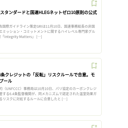
RIスタンダードと国連HLEGネットゼロ10原則の公式
国際ガイドライン策定GRIは11月10日、国連事務総長の非国
エミッション・コミットメントに関するハイレベル専門家グル
tegrity Matters」 […]
.4条クレジットの「反転」リスクルールで合意。モ
プール
（UNFCCC）事務局は10月10日、パリ協定のカーボンクレジ
管する6.4条監督機関が、同メカニズムで認定された温室効果ガ
るリスクに対処するルールに合意したと […]