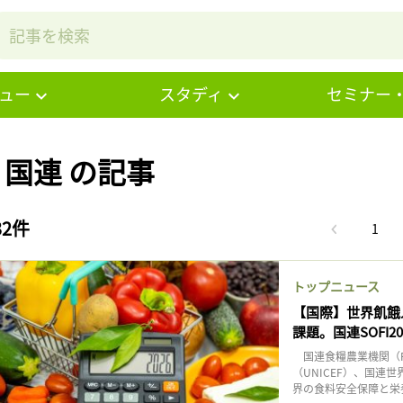
ュー
スタディ
セミナー
# 国連 の記事
32件
1
トップニュース
【国際】世界飢餓
課題。国連SOFI20
国連食糧農業機関（F
（UNICEF）、国連
界の食料安全保障と栄養の