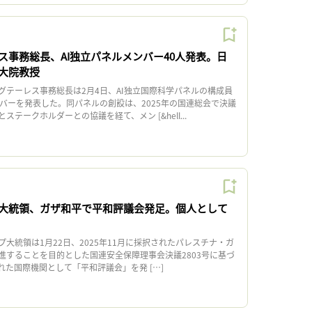
ス事務総長、AI独立パネルメンバー40人発表。日
大院教授
テーレス事務総長は2月4日、AI独立国際科学パネルの構成員
ンバーを発表した。同パネルの創設は、2025年の国連総会で決議
テークホルダーとの協議を経て、メン [&hell...
大統領、ガザ和平で平和評議会発足。個人として
大統領は1月22日、2025年11月に採択されたパレスチナ・ガ
進することを目的とした国連安全保障理事会決議2803号に基づ
れた国際機関として「平和評議会」を発 […]