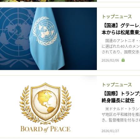
トップニュース
【国連】グテーレ
本からは松尾豊東
国連のアントニオ・グ
に選ばれた40人のメ
されており、国際交渉とス
2026/02/06
トップニュース
【国際】トランプ
終身議長に就任
米ドナルド・トランプ
ザ地区の平和維持を推
き、監督権限を付与さ
2026/01/27