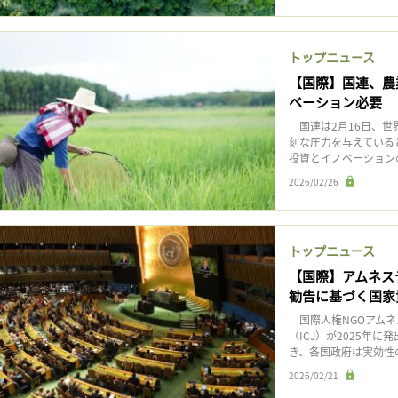
トップニュース
【国際】国連、農
ベーション必要
国連は2月16日、世
刻な圧力を与えている
投資とイノベーション
2026/02/26
トップニュース
【国際】アムネス
勧告に基づく国家
国際人権NGOアムネ
（ICJ）が2025年
き、各国政府は実効性
2026/02/21