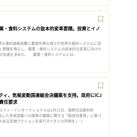
業・食料システムの抜本的変革要請。投資とイノ
界の食料価格高騰と農家所得の減少が世界の食料システムに深
と警鐘を鳴らし、農業・食料システムの抜本的な変革に向けた
の加速を求めた。 農業・食料システムとは、
ティ、気候変動国連総会決議案を支持。政府にICJ
責任要求
スティ・インターナショナルは2月13日、国際司法裁判所
に発出した気候変動への国家の義務に関する「勧告的意見」に基づ
のある気候アクションを実行すべきとの声明を […]