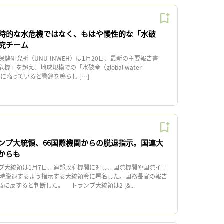
時的な水危機ではなく、もはや慢性的な「水破
究チーム
研究所（UNU-INWEH）は1月20日、最新の主要報告書
」を超え、地球規模での「水破産（global water
状態に陥っていると警鐘を鳴らし […]
ンプ大統領、66国際機関からの脱退指示。国連大
Sからも
大統領は1月7日、連邦政府機関に対し、国際機関や国際イニ
即時脱退するよう指示する大統領令に署名した。国務長官の報告
に反すると判断した。 トランプ大統領は2 [&...