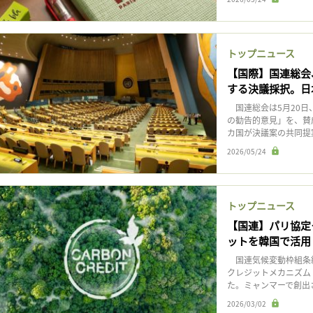
トップニュース
【国際】国連総会
する決議採択。日
国連総会は5月20日
の勧告的意見」を、賛成
カ国が決議案の共同提案
2026/05/24
トップニュース
【国連】パリ協定
ットを韓国で活用
国連気候変動枠組条約（
クレジットメカニズム
た。ミャンマーで創出
2026/03/02