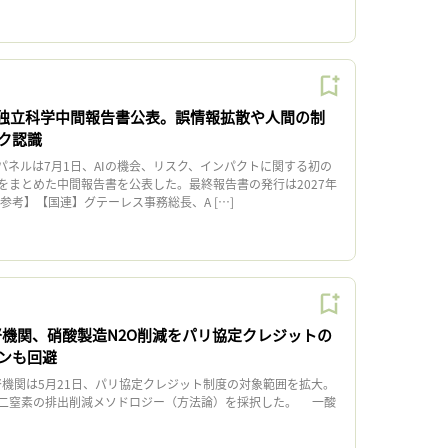
I独立科学中間報告書公表。誤情報拡散や人間の制
ク認識
パネルは7月1日、AIの機会、リスク、インパクトに関する初の
をまとめた中間報告書を公表した。最終報告書の発行は2027年
参考】【国連】グテーレス事務総長、A […]
監督機関、硝酸製造N2O削減をパリ協定クレジットの
ンも回避
督機関は5月21日、パリ協定クレジット制度の対象範囲を拡大。
二窒素の排出削減メソドロジー（方法論）を採択した。 一酸