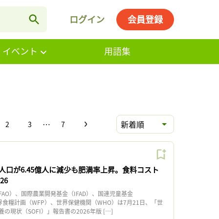
ログイン
会員登録
・イベント
用語集
…
新着順
2
3
7
人口が6.45億人に減少も肥満率上昇。食料コスト
26
AO）、国際農業開発基金（IFAD）、国連児童基金
世界食糧計画（WFP）、世界保健機関（WHO）は7月21日、「世
現状（SOFI）」報告書の2026年版 […]