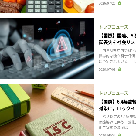
2026/07/26
トップニュース
【国際】国連、A
御喪失を社会リス
国連AI独立国際科学
世界的な独立科学評価
に予定されている。 【
2026/07/06
トップニュース
【国際】6.4条
対象に。ロックイ
パリ協定の6.4条監
硝酸製造に伴う一酸化
化二窒素の濃度は
2026/05/24