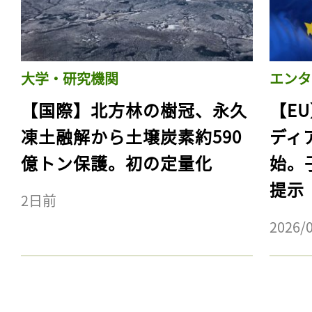
大学・研究機関
エンタ
【国際】北方林の樹冠、永久
【E
凍土融解から土壌炭素約590
ディ
億トン保護。初の定量化
始。
提示
2日前
記事をお気に入りに
2026/
ログインが必