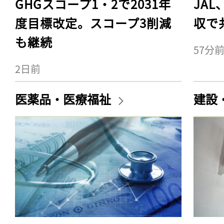
GHGスコープ1・2で2031年
JA
度目標改定。スコープ3削減
収で
も継続
57分
2日前
医薬品・医療福祉
建設