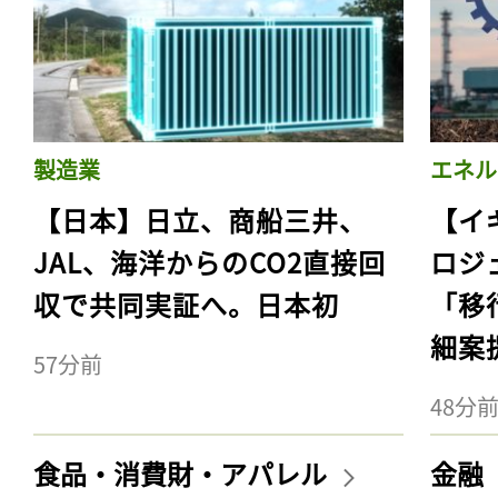
製造業
エネル
【日本】日立、商船三井、
【イ
JAL、海洋からのCO2直接回
ロジ
収で共同実証へ。日本初
「移
細案
57分前
48分
食品・消費財・アパレル
金融