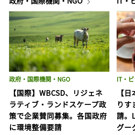
政府・国際機関・NGO
IT
政府・国際機関・NGO
IT・
【国際】WBCSD、リジェネ
【日
ラティブ・ランドスケープ政
りす
策で企業賛同募集。各国政府
請。
に環境整備要請
グー