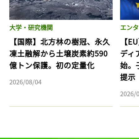
大学・研究機関
エンタ
【国際】北方林の樹冠、永久
【E
凍土融解から土壌炭素約590
ディ
億トン保護。初の定量化
始。
提示
2026/08/04
2026/
記事をお気に入りに
ログインが必