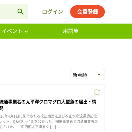
ログイン
会員登録
・イベント
用語集
新着順
流通事業者の太平洋クロマグロ大型魚の届出・情
発
026年4月1日に施行される改正漁業法及び改正水産流通適正化
レット、Q&Aファイルを公表した。採捕事業者と流通事業者の
化された。 中西部太平洋まぐ […]