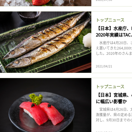
トップニュース
【日本】水産庁、
2020年実績はTA
水産庁は4月20日、さ
え置いてきた264,00
した。2020年のさんま
2021/04/21
トップニュース
【日本】宮城県、
に幅広い影響か
宮城県は4月26日、
漁獲量が、県の定める
対し、9月30日までの小