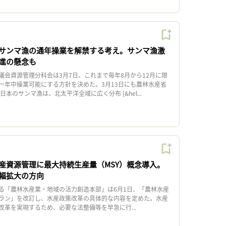
サンマ漁の通年操業を解禁する考え。サンマ漁激
進の懸念も
会資源管理分科会は3月7日、これまで毎年8月から12月に限
一年中操業可能にする方針を決めた。3月13日にも農林水産省
本のサンマ漁は、北太平洋全域に広く分布 [&hel...
産資源管理に最大持続生産量（MSY）概念導入。
幅拡大の方向
「農林水産業・地域の活力創造本部」は6月1日、「農林水産
ラン」を改訂し、水産政策改革の具体的な内容を定めた。水産
改革を実現するため、必要な法整備等を早急に行...