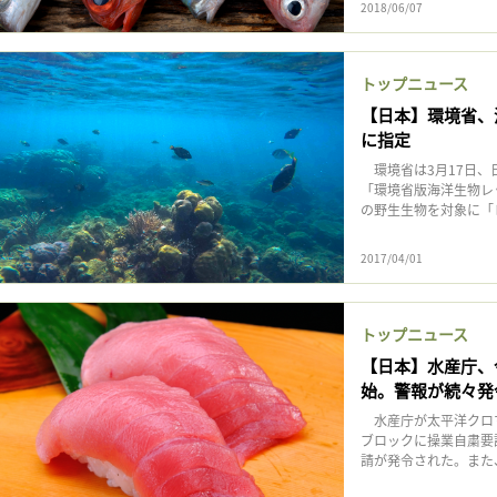
2018/06/07
記事をお気に入りに保存するには
ログインが必要です
トップニュース
【日本】環境省、
ログイン
会員登録
に指定
環境省は3月17日、
「環境省版海洋生物レ
の野生生物を対象に「レ
2017/04/01
トップニュース
【日本】水産庁、
始。警報が続々発
水産庁が太平洋クロマ
ブロックに操業自粛要
請が発令された。また、1