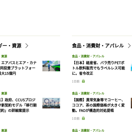
ギー・資源
食品・消費財・アパレル
・資源
食品・消費財・アパレル
】エアバスとエア・カナ
【日本】経産省、バラ売りPETボ
共同投資プラットフォー
トル飲料販売でもラベルレス可能
大15億円
に。省令改正
1日前
・資源
食品・消費財・アパレル
】政府、CCUSプロジ
【国際】異常気象等でコーヒー、
け新契約モデル「移行期
ココア、茶の国際価格が大きく変
契約」の詳細案提示
動。FAOが構造的対処提唱
1日前
・資源
食品・消費財・アパレル