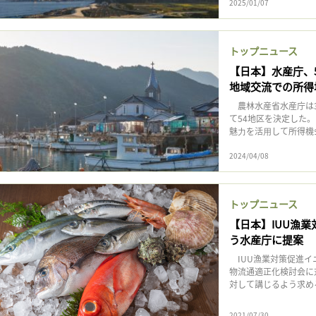
2025/01/07
トップニュース
【日本】水産庁、
地域交流での所得
農林水産省水産庁は3
て54地区を決定した
魅⼒を活⽤して所得機会
2024/04/08
トップニュース
【日本】IUU漁
う水産庁に提案
IUU漁業対策促進イ
物流通適正化検討会に
対して講じるよう求める共
2021/07/30