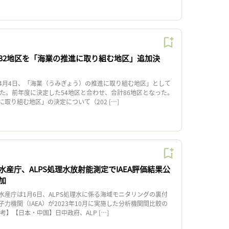
32地区を「海業の推進に取り組む地区」追加決
月4日、「海業（うみぎょう）の推進に取り組む地区」として
した。前年度に決定した54地区と合わせ、合計86地区となった。
取り組む地区」の決定について（202 […]
産庁、ALPS処理水放射能測定でIAEA評価結果公
加
産庁は1月6日、ALPS処理水に係る海域モニタリングの裏付
力機関（IAEA）が2023年10月に実施した分析機関間比較の
考】【日本・中国】日中政府、ALP […]