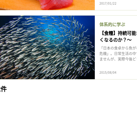
2017/01/22
体系的に学ぶ
【食糧】持続可能
くなるのか？〜
「日本の食卓から魚が
危機」。日常生活の中
ませんが、実際今後どう
2015/08/04
2件