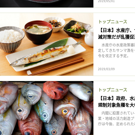
2019/05/01
トップニュース
【日本】水産庁、
減対策だが乱獲促
水産庁の水産政策審議
定してきたサンマ漁を
令を改正する予定。 日
2019/03/09
トップニュース
【日本】政府、水
規制対象魚種を大
内閣に設置されている
業・地域の活力創造プ
庁は今後、定められた