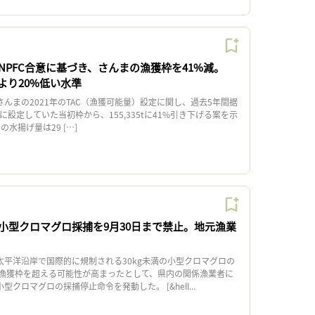
NPFC合意に基づき、さんまの漁獲枠を41%減。
Cより20%低い水準
んまの2021年のTAC（漁獲可能量）設定に関し、過去5年間据
0tに設定していた当初枠から、155,335tに41%引き下げる案を示
の水揚げ量は29 […]
小型クロマグロ採捕を9月30日まで禁止。地元漁業
太平洋沿岸で国際的に規制される30kg未満の小型クロマグロの
漁獲枠を超える可能性が高まったとして、県内の関係漁業者に
型クロマグロの採捕停止命令を発動した。 [&hell...