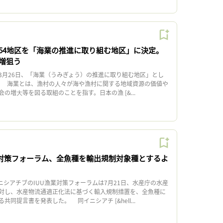
54地区を「海業の推進に取り組む地区」に決定。
増狙う
月26日、「海業（うみぎょう）の推進に取り組む地区」とし
。 海業とは、漁村の⼈々が海や漁村に関する地域資源の価値や
の増⼤等を図る取組のことを指す。日本の漁 [&...
業対策フォーラム、全魚種を輸出規制対象種とするよ
ニシアチブのIUU漁業対策フォーラムは7月21日、水産庁の水産
対し、水産物流通適正化法に基づく輸入規制措置を、全魚種に
同提言書を発表した。 同イニシアチ [&hell...