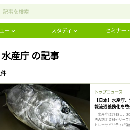
ュー
スタディ
セミナー
# 水産庁 の記事
2件
トップニュース
【日本】水産庁、
報流通義務化を啓
水産庁は7月8日、2
法の説明資料やリーフ
トレーサビリティが強