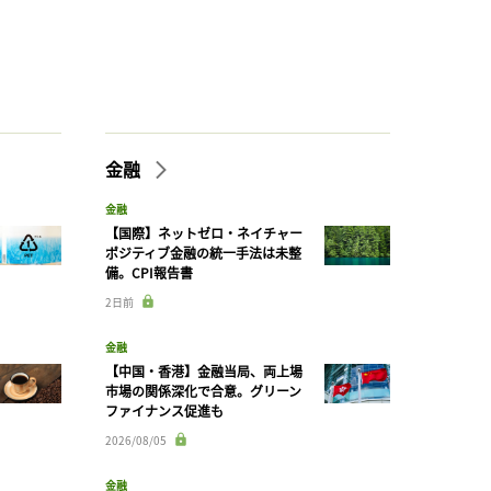
金融
金融
【国際】ネットゼロ・ネイチャー
ポジティブ金融の統一手法は未整
備。CPI報告書
2日前
金融
【中国・香港】金融当局、両上場
市場の関係深化で合意。グリーン
ファイナンス促進も
2026/08/05
金融