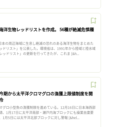
海洋生物レッドリストを作成。 56種が絶滅危惧種
日本の周辺海域に生息し絶滅の恐れのある海洋生物をまとめた
ッドリスト」を公表した。環境省は、1991年から陸域と陸水域
ッドリスト」の更新を行ってきたが、これま [&h...
今期から太平洋クロマグロの漁獲上限値制度を開
令
グロ小型魚の漁獲制限を進めている。12月16日に日本海西部
請、1月17日に太平洋南部・瀬戸内海ブロックにも操業自粛要
月5日には太平洋北部ブロックに対し警報 [&hel...