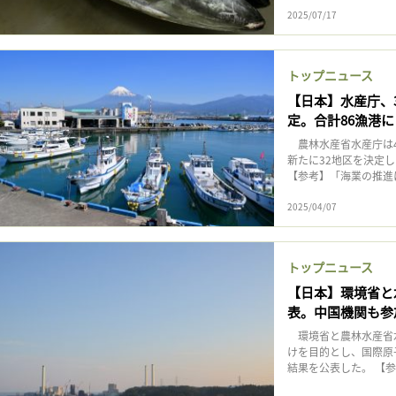
2025/07/17
トップニュース
【日本】水産庁、
定。合計86漁港に
農林水産省水産庁は4
新たに32地区を決定
【参考】「海業の推進に
2025/04/07
トップニュース
【日本】環境省と水
表。中国機関も参
環境省と農林水産省水
けを目的とし、国際原子
結果を公表した。 【参