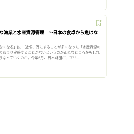
な漁業と水産資源管理 〜日本の食卓から魚はな
なくなる」説 近頃、耳にすることが多くなった「水産資源の
であまり実感することがないというのが正直なところかもしれ
なっていくのか。今年6月、日本財団が、ブリ...