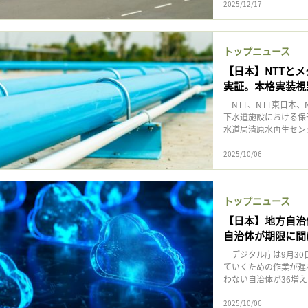
2025/12/17
トップニュース
【日本】NTTと
実証。本格実装視
NTT、NTT東日本、N
下水道施設における保
水道局清原水再生センタ
2025/10/06
トップニュース
【日本】地方自治
自治体が期限に間
デジタル庁は9月30
ていくための作業が遅
わない自治体が36増え
2025/10/06