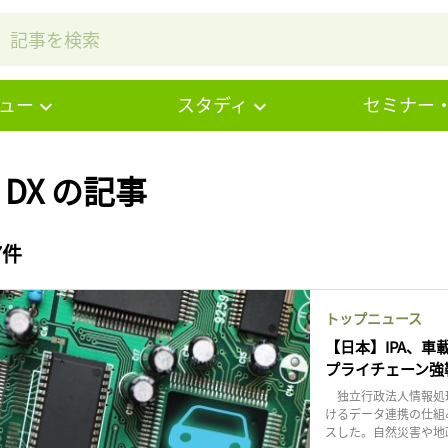
ュー
スタディ
セミナー
# DX の記事
7件
トップニュース
【日本】IPA、車
プライチェーン強
独立行政法人情報処理
けるデータ連携の仕組
スした。自然災害や地政学