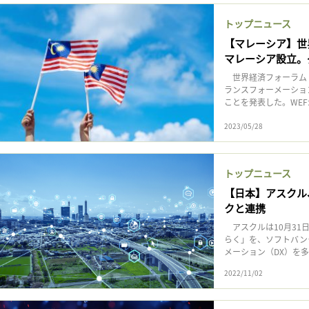
記事をお気に入りに保存するには
トップニュース
ログインが必要です
【マレーシア】世
マレーシア設立。
ログイン
会員登録
世界経済フォーラム（
ランスフォーメーショ
ことを発表した。WEF
2023/05/28
トップニュース
【日本】アスクル
クと連携
アスクルは10月31
らく」を、ソフトバン
メーション（DX）を
2022/11/02