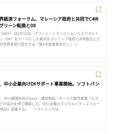
界経済フォーラム、マレーシア政府と共同でC4IR
グリーン転換とDX
WEF）は5月15日、グリーン・トランジションとデジタルト
ン（DX）をテーマとした拠点をマレーシア政府と共同設立した
が世界各地で設立する「第4次産業革命セン […]
、中小企業向けDXサポート事業開始。ソフトバン
日、中小事業所向けSaaS・通信商品・サービス販売事業「ビズ
クの協力を得て開始した。中小企業のデジタルトランスフォー
多角的に支援する。 ソフトバンクは、