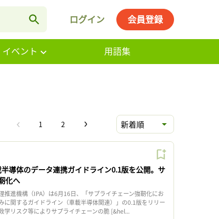
ログイン
会員登録
・イベント
用語集
新着順
1
2
載半導体のデータ連携ガイドライン0.1版を公開。サ
靭化へ
推進機構（IPA）は6月16日、「サプライチェーン強靭化にお
みに関するガイドライン（車載半導体関連）」の0.1版をリリー
リスク等によりサプライチェーンの脆 [&hel...