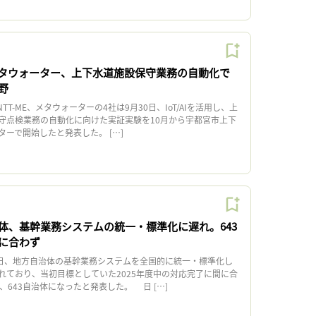
メタウォーター、上下水道施設保守業務の自動化で
野
TT-ME、メタウォーターの4社は9月30日、IoT/AIを活用し、上
守点検業務の自動化に向けた実証実験を10月から宇都宮市上下
ーで開始したと発表した。 […]
体、基幹業務システムの統一・標準化に遅れ。643
に合わず
日、地方自治体の基幹業務システムを全国的に統一・標準化し
れており、当初目標としていた2025年度中の対応完了に間に合
、643自治体になったと発表した。 日 […]