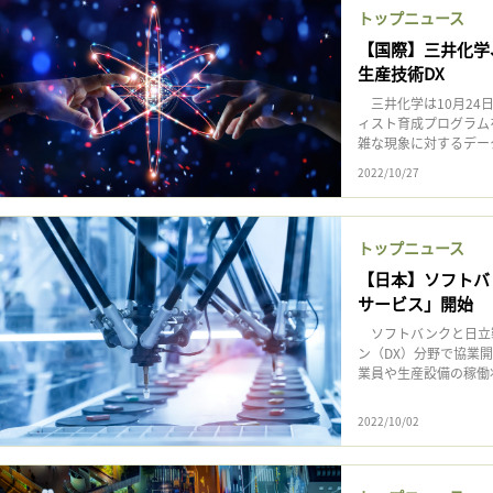
トップニュース
【国際】三井化学
生産技術DX
三井化学は10月24
ィスト育成プログラム
雑な現象に対するデー
2022/10/27
トップニュース
【日本】ソフトバ
サービス」開始
ソフトバンクと日立製
ン（DX）分野で協業
業員や生産設備の稼働状
2022/10/02