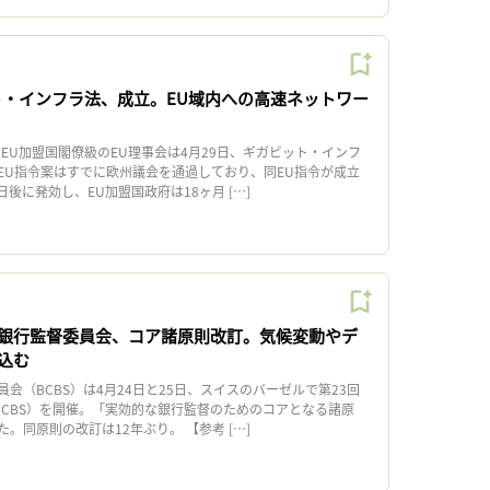
ト・インフラ法、成立。EU域内への高速ネットワー
EU加盟国閣僚級のEU理事会は4月29日、ギガビット・インフ
EU指令案はすでに欧州議会を通過しており、同EU指令が成立
日後に発効し、EU加盟国政府は18ヶ月 […]
銀行監督委員会、コア諸原則改訂。気候変動やデ
込む
（BCBS）は4月24日と25日、スイスのバーゼルで第23回
ICBS）を開催。「実効的な銀行監督のためのコアとなる諸原
。同原則の改訂は12年ぶり。 【参考 […]