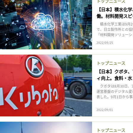
トップニュース
【日本】積水化学
働。材料開発スピ
積水化学工業は9月2
で、日立製作所との協
「材料開発ソリューシ
2022/09/25
トップニュース
【日本】クボタ、
ィ向上。食料・水
クボタは8月30日、
運営基盤のデジタル変
表した。9月1日から事
2022/09/01
トップニュース