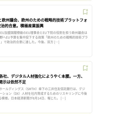
会と欧州議会、欧州のための戦略的技術プラットフォ
で政治的合意。積極産業振興
EU加盟国閣僚級のEU理事会とEU下院の役割を担う欧州議会は
分野へEU予算を集中投下する政策「欧州のための戦略的技術プラ
）」で政治的合意に達した。今後、双方 […]
各社、デジタル人材強化にようやく本腰。一方、
や開示は依然不足
ールディングス（SMTH）傘下の三井住友信託銀行は、デジ
ーション（DX）人材を社内育成するためのリスキリングに今後
る模様。日本経済新聞が8月14日、報じた。 […]