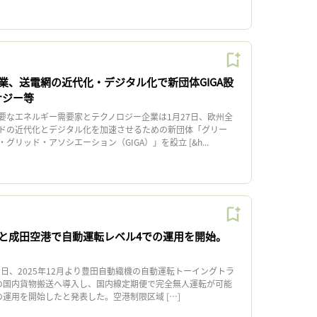
業、送電網の近代化・デジタル化で新団体GIGA設
ナジー等
なエネルギー需要家とテクノロジー企業は1月27日、欧州全
ドの近代化とデジタル化を加速させるための新団体「グリー
リッド・アソシエーション（GIGA）」を設立 [&h...
と成田空港で自動運転レベル4での運用を開始。
日、2025年12月より豊田自動織機の自動運転トーイングトラ
の国内貨物搬送へ導入し、国内線定期便で完全無人運転が可能
運用を開始したと発表した。空港制限区域 […]