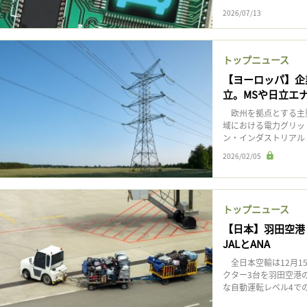
2026/07/13
トップニュース
【ヨーロッパ】企
立。MSや日立エ
欧州を拠点とする主要
域における電力グリッ
ン・インダストリアル・グ
2026/02/05
トップニュース
【日本】羽田空港
JALとANA
全日本空輸は12月15
クター3台を羽田空港
な自動運転レベル4での