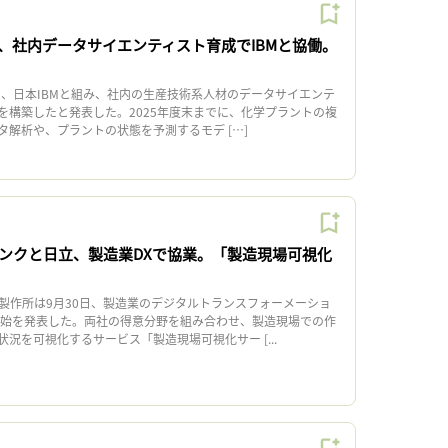
、社内データサイエンティスト育成でIBMと協働。
日、日本IBMと組み、社内の生産技術系人材のデータサイエンテ
を構築したと発表した。2025年度末までに、化学プラントの複
タ解析や、プラントの状態を予測するモデ […]
ンクと日立、製造業DXで協業。「製造現場可視化
作所は9月30日、製造業のデジタルトランスフォーメーショ
開始を発表した。両社の得意分野を組み合わせ、製造現場での作
況を可視化するサービス「製造現場可視化サー [...