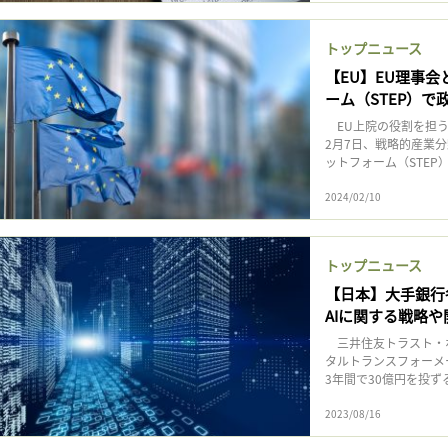
トップニュース
【EU】EU理事
ーム（STEP）
EU上院の役割を担う
2月7日、戦略的産業
ットフォーム（STEP
2024/02/10
トップニュース
【日本】大手銀行
AIに関する戦略
三井住友トラスト・ホ
タルトランスフォーメ
3年間で30億円を投ず
2023/08/16