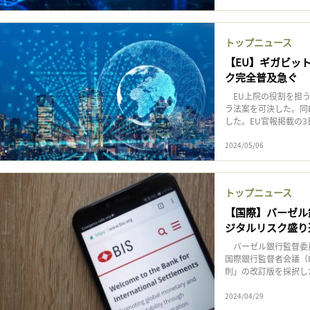
トップニュース
【EU】ギガビッ
ク完全普及急ぐ
EU上院の役割を担う
ラ法案を可決した。同
した。EU官報掲載の3
2024/05/06
トップニュース
【国際】バーゼル
ジタルリスク盛り
バーゼル銀行監督委員会
国際銀行監督者会議（
則」の改訂版を採択した
2024/04/29