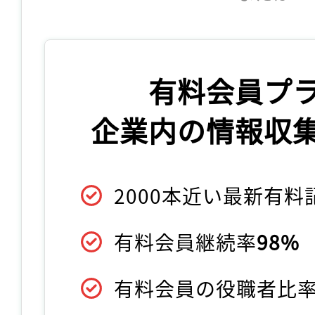
有料会員プ
企業内の情報収
2000本近い最新有
有料会員継続率
98%
有料会員の役職者比