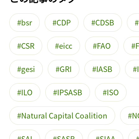
bsr
CDP
CDSB
CSR
eicc
FAO
gesi
GRI
IASB
ILO
IPSASB
ISO
Natural Capital Coalition
N
SAI
SASB
SIAA