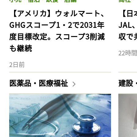
【アメリカ】ウォルマート、
【日
GHGスコープ1・2で2031年
JA
度目標改定。スコープ3削減
収で
も継続
22時
2日前
医薬品・医療福祉
建設