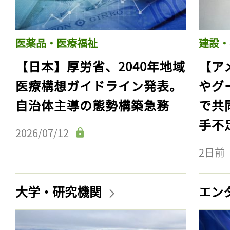
医薬品・医療福祉
建設・
【日本】厚労省、2040年地域
【ア
医療構想ガイドライン発表。
やグ
自治体主導の態勢構築急務
で共
手不
2026/07/12
2日前
記事をお気に入りに
ログインが必
大学・研究機関
エン