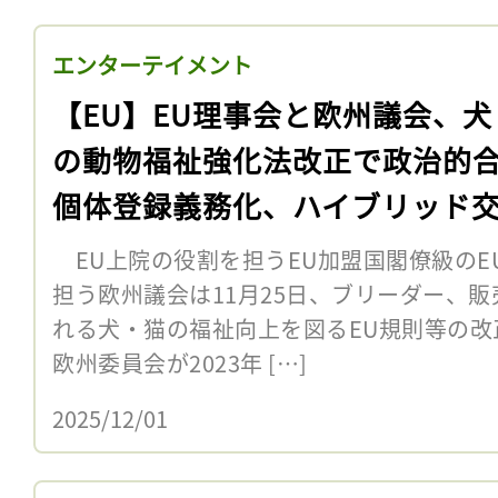
エンターテイメント
【EU】EU理事会と欧州議会、犬
の動物福祉強化法改正で政治的
個体登録義務化、ハイブリッド
止
EU上院の役割を担うEU加盟国閣僚級のE
担う欧州議会は11月25日、ブリーダー、
れる犬・猫の福祉向上を図るEU規則等の
欧州委員会が2023年 […]
2025/12/01