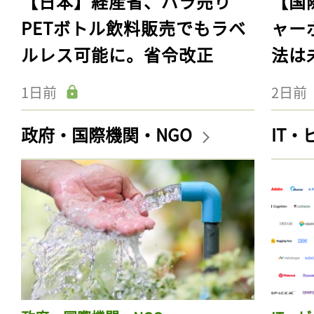
【日本】経産省、バラ売り
【国
PETボトル飲料販売でもラベ
ャー
ルレス可能に。省令改正
法は
1日前
2日前
政府・国際機関・NGO
IT