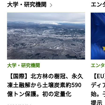
ログイン
大学・研究機関
エン
会員登録
大学・研究機関
エンタ
【国際】北方林の樹冠、永久
【E
凍土融解から土壌炭素約590
ディ
億トン保護。初の定量化
始。
提示