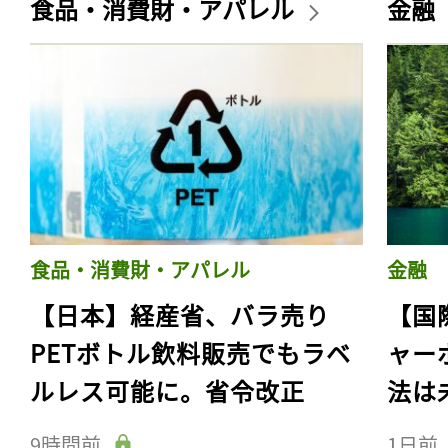
食品・消費財・アパレル
金融
食品・消費財・アパレル
金融
【日本】経産省、バラ売り
【国
PETボトル飲料販売でもラベ
ャー
ルレス可能に。省令改正
法は
9時間前
1日前