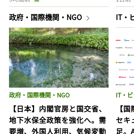
政府・国際機関・NGO
IT
政府・国際機関・NGO
IT・
【日本】内閣官房と国交省、
【国
地下水保全政策を強化へ。需
セキ
要増、外国人利用、気候変動
足。