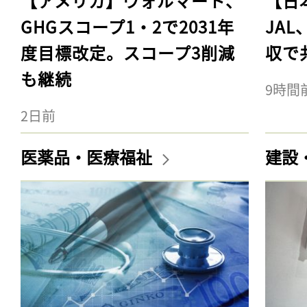
【アメリカ】ウォルマート、
【日
GHGスコープ1・2で2031年
JA
度目標改定。スコープ3削減
収で
も継続
9時間
2日前
医薬品・医療福祉
建設