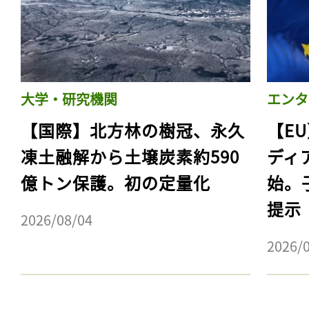
大学・研究機関
エンタ
【国際】北方林の樹冠、永久
【E
凍土融解から土壌炭素約590
ディ
億トン保護。初の定量化
始。
提示
記事をお気に入りに
2026/08/04
ログインが必
2026/