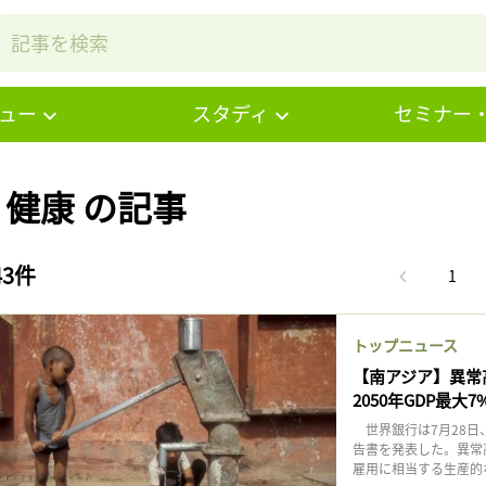
ュー
スタディ
セミナー
# 健康 の記事
43件
1
トップニュース
【南アジア】異常
2050年GDP最大
世界銀行は7月28日
告書を発表した。異常
雇用に相当する生産的な