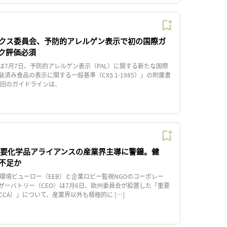
クス委員会、予防的アレルゲン表示で初の国際ガ
ク評価必須
7月7日、予防的アレルゲン表示（PAL）に関する新たな国際
済み食品の表示に関する一般基準（CXS 1-1985）」の附属書
回のガイドラインは、
、重要化学品アライアンスの産業界主導に警鐘。健
不足か
環境ビューロー（EEB）と企業ロビー監視NGOのコーポレー
ザーバトリー（CEO）は7月6日、欧州委員会が設置した「重要
CA）」について、産業界以外も積極的に […]