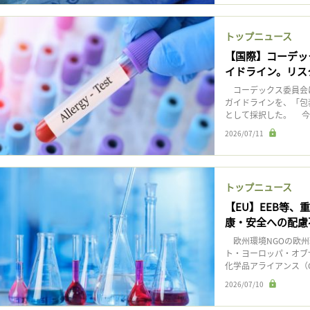
トップニュース
【国際】コーデッ
イドライン。リス
コーデックス委員会は
ガイドラインを、「包装
として採択した。 今
2026/07/11
トップニュース
【EU】EEB等
康・安全への配慮
欧州環境NGOの欧州
ト・ヨーロッパ・オブ
化学品アライアンス（C
2026/07/10