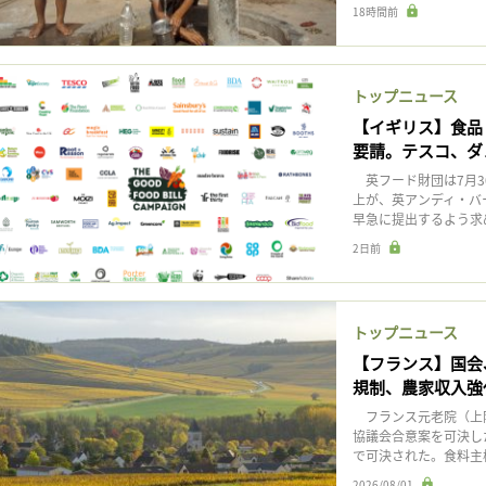
18時間前
トップニュース
【イギリス】食品
要請。テスコ、ダ
英フード財団は7月3
上が、英アンディ・バーナ
早急に提出するよう求め
2日前
トップニュース
【フランス】国会
規制、農家収入強
フランス元老院（上院
協議会合意案を可決し
で可決された。食料主権
2026/08/01