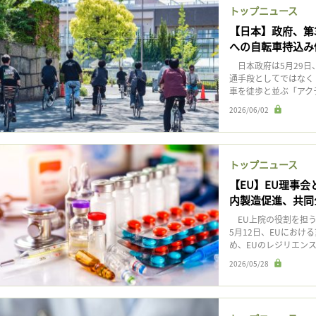
トップニュース
【日本】政府、第
への自転車持込み
日本政府は5月29日
通手段としてではなく
車を徒歩と並ぶ「アクテ
2026/06/02
トップニュース
【EU】EU理事
内製造促進、共同
EU上院の役割を担う
5月12日、EUにお
め、EUのレジリエンス
2026/05/28