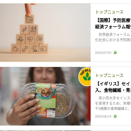
記事をお気に入りに保存するには
ログインが必要です
トップニュース
【国際】予防医療で
経済フォーラム報
ログイン
会員登録
世界経済フォーラム（
化社会における予防医
2026/07/03
トップニュース
【イギリス】セイ
入、食物繊維・青
英小売大手セインズベ
を実現するため、栄養
千t規模の食物繊維と、
2026/06/19