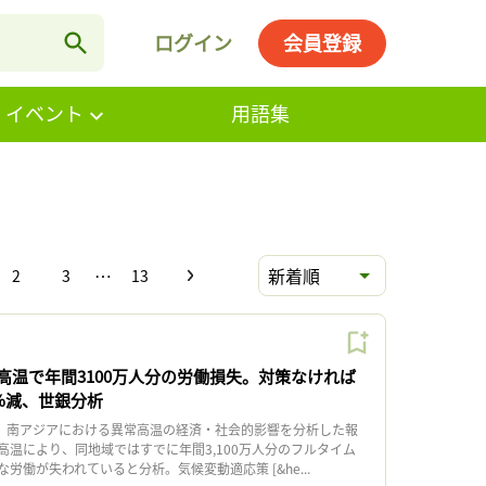
ログイン
会員登録
・イベント
用語集
…
新着順
2
3
13
高温で年間3100万人分の労働損失。対策なければ
7%減、世銀分析
、南アジアにおける異常高温の経済・社会的影響を分析した報
高温により、同地域ではすでに年間3,100万人分のフルタイム
労働が失われていると分析。気候変動適応策 [&he...