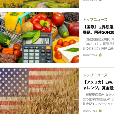
トップニュース
【国際】世界飢餓
課題。国連SOFI20
国連食糧農業機関（F
（UNICEF）、国連
界の食料安全保障と栄養の
2026/07/26
トップニュース
【アメリカ】EP
ャレンジ。賞金最
米環境保護庁（EPA
型の化学的乾燥剤の代替
賞金型イノベーション
2026/07/18