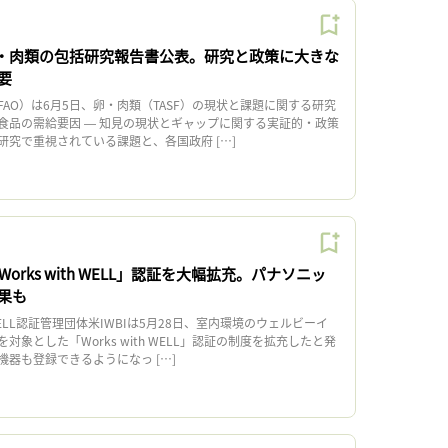
卵・肉類の包括研究報告書公表。研究と政策に大きな
要
AO）は6月5日、卵・肉類（TASF）の現状と課題に関する研究
食品の需給要因 ― 知見の現状とギャップに関する実証的・政策
研究で重視されている課題と、各国政府 […]
Works with WELL」認証を大幅拡充。パナソニッ
果も
L認証管理団体米IWBIは5月28日、室内環境のウェルビーイ
象とした「Works with WELL」認証の制度を拡充したと発
器も登録できるようになっ […]