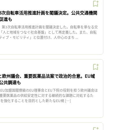
3次自転車活用推進計画を閣議決定。公共交通機関
促進も
、第3次自転車活用推進計画を閣議決定した。自転車を単なる交
「人と地域をつなぐ社会基盤」として再定義した。また、自転
ィブ・モビリティ」と位置付け、人中心のまち ...
会と欧州議会、重要医薬品法案で政治的合意。EU域
公共調達も
EU加盟国閣僚級のEU理事会とEU下院の役割を担う欧州議会は
ける重要医薬品の供給安定性に対する継続的な課題に対処するた
を強化することを目的とした新たなEU規 […]