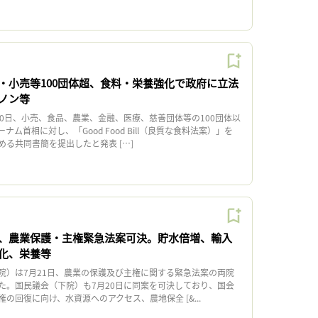
・小売等100団体超、食料・栄養強化で政府に立法
ノン等
0日、小売、食品、農業、金融、医療、慈善団体等の100団体以
ム首相に対し、「Good Food Bill（良質な食料法案）」を
る共同書簡を提出したと発表 […]
、農業保護・主権緊急法案可決。貯水倍増、輸入
化、栄養等
）は7月21日、農業の保護及び主権に関する緊急法案の両院
た。国民議会（下院）も7月20日に同案を可決しており、国会
の回復に向け、水資源へのアクセス、農地保全 [&...