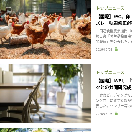
トップニュース
【国際】FAO、
ズレ。軌道修正必
国連食糧農業機関（F
報告書「陸生動物由来
的概観」を公表した。
2026/06/08
トップニュース
【国際】IWBI、「
クとの共同研究成
健康ビルディングWEL
ング向上に資する製品を対
表した。センサー等の機
2026/06/06