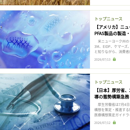
トップニュース
【アメリカ】ニュ
PFAS製品の製造
米ニューヨーク州のレ
3M、EIDP、ケマー
と知りながら、消費者向
2026/07/13
トップニュース
【日本】厚労省、
導の態勢構築急務
厚生労働省は7月4日
構想を策定・推進する
医療構想策定ガイドライン
2026/07/12