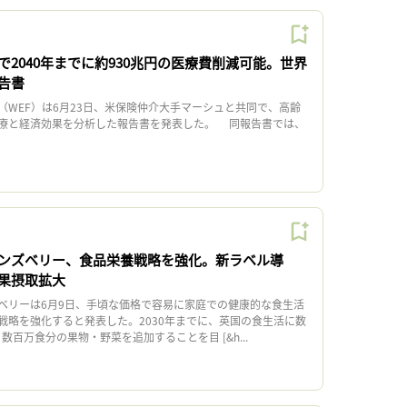
2040年までに約930兆円の医療費削減可能。世界
告書
WEF）は6月23日、米保険仲介大手マーシュと共同で、高齢
療と経済効果を分析した報告書を発表した。 同報告書では、
ンズベリー、食品栄養戦略を強化。新ラベル導
果摂取拡大
リーは6月9日、手頃な価格で容易に家庭での健康的な食生活
戦略を強化すると発表した。2030年までに、英国の食生活に数
数百万食分の果物・野菜を追加することを目 [&h...