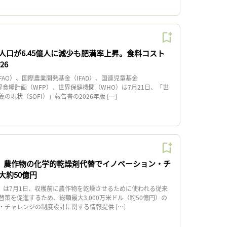
人口が6.45億人に減少も肥満率上昇。食料コスト
26
AO）、国際農業開発基金（IFAD）、国連児童基金
世界食糧計画（WFP）、世界保健機関（WHO）は7月21日、「世
現状（SOFI）」報告書の2026年版 […]
A、農作物の化学的乾燥剤代替でイノベーション・チ
大約50億円
）は7月1日、収穫前に農作物を乾燥させるために使われる従来
策を促進するため、総額最大3,000万米ドル（約50億円）の
・チャレンジの制度設計に関する情報提供 […]