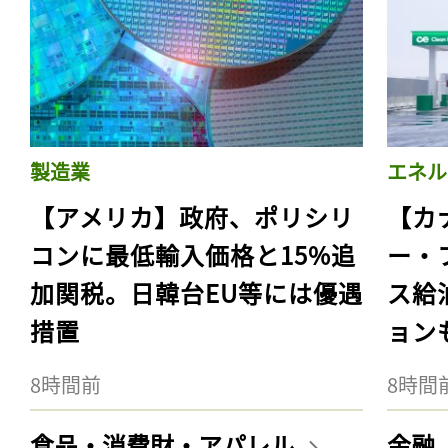
製造業
エネル
【アメリカ】政府、ポリシリ
【カ
コンに最低輸入価格と15%追
ー・
加関税。日韓台EU等には優遇
ス給
措置
ョン
8時間前
8時間
食品・消費財・アパレル
金融