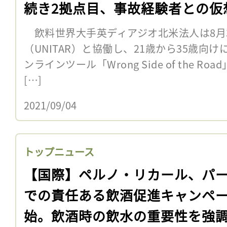
続き2拠点目、事故経験者との仮
話
飲料世界大手英ディアジオ北米法人は8月
（UNITAR）と協働し、21歳から35歳向
ンラインツール「Wrong Side of the 
[…]
2021/09/04
トップニュース
【国際】ペルノ・リカール、パ
での責任ある飲酒促進キャンペ
始。飲酒時の飲水の重要性を強