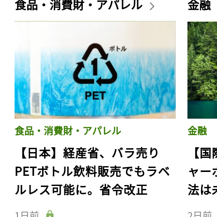
食品・消費財・アパレル
金融
食品・消費財・アパレル
金融
【日本】経産省、バラ売り
【国
PETボトル飲料販売でもラベ
ャー
ルレス可能に。省令改正
法は
1日前
2日前