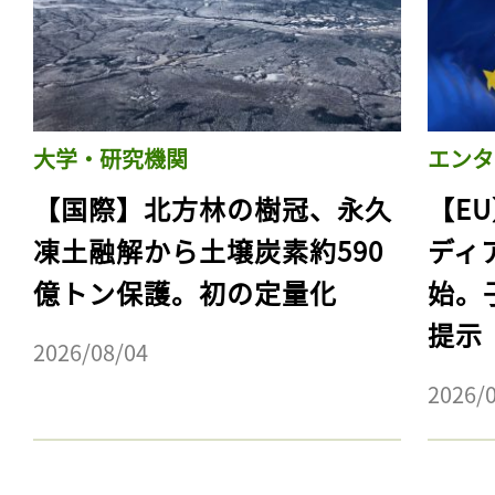
大学・研究機関
エンタ
【国際】北方林の樹冠、永久
【E
凍土融解から土壌炭素約590
ディ
億トン保護。初の定量化
始。
提示
記事をお気に入りに
2026/08/04
ログインが必
2026/