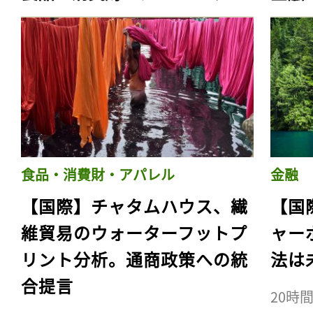
食品・消費財・アパレル
金融
【国際】チャタムハウス、繊
【国
維貿易のウォーターフットプ
ャー
リント分析。通商政策への統
法は
合提言
20時