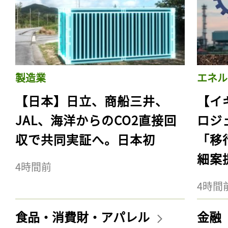
製造業
エネル
【日本】日立、商船三井、
【イ
JAL、海洋からのCO2直接回
ロジ
収で共同実証へ。日本初
「移
細案
4時間前
4時間
食品・消費財・アパレル
金融