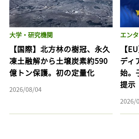
大学・研究機関
エンタ
【国際】北方林の樹冠、永久
【E
凍土融解から土壌炭素約590
ディ
億トン保護。初の定量化
始。
提示
2026/08/04
記事をお気に入りに
2026/
ログインが必