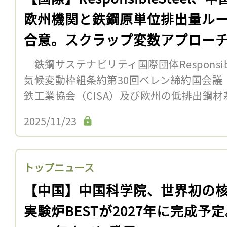
欧州機関と鉄鋼原単位排出量ル
合意。スクラップ変数アプロー
鉄鋼サステナビリティ国際団体Responsibl
気候変動枠組条約第30回ベレン締約国会議（
鉄工業協会（CISA）及び欧州の低排出鋼材基準機
2025/11/23
トップニュース
【中国】中国科学院、世界初の
実験炉BESTが2027年に完成予