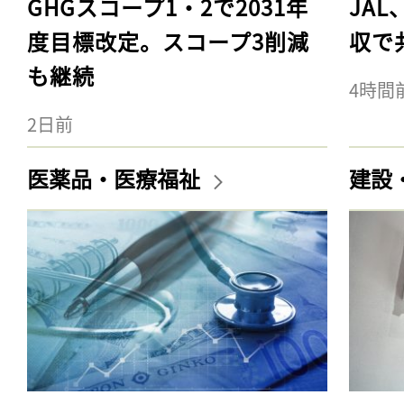
GHGスコープ1・2で2031年
JA
度目標改定。スコープ3削減
収で
も継続
4時間
2日前
医薬品・医療福祉
建設