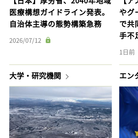
【日本】厚労省、2040年地域
【ア
医療構想ガイドライン発表。
やグ
自治体主導の態勢構築急務
で共
手不
2026/07/12
1日前
大学・研究機関
エン