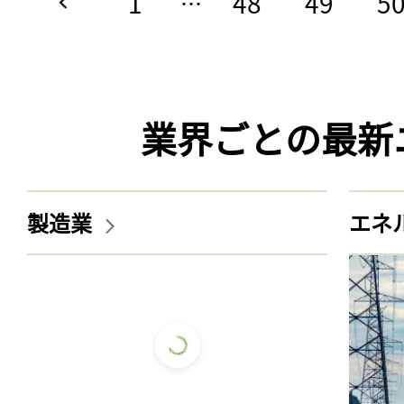
1
48
49
5
…
業界ごとの最新
製造業
エネ