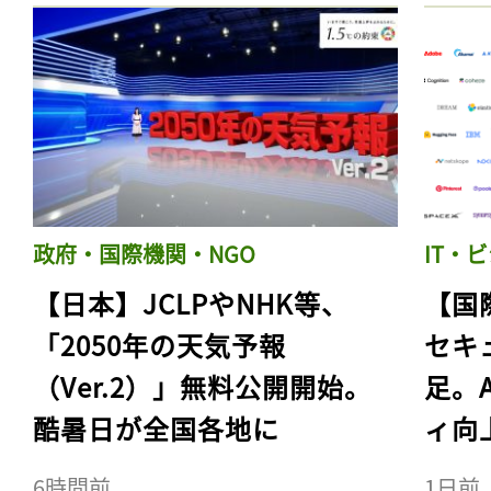
政府・国際機関・NGO
IT・
【日本】JCLPやNHK等、
【国
「2050年の天気予報
セキ
（Ver.2）」無料公開開始。
足。
酷暑日が全国各地に
ィ向
6時間前
1日前