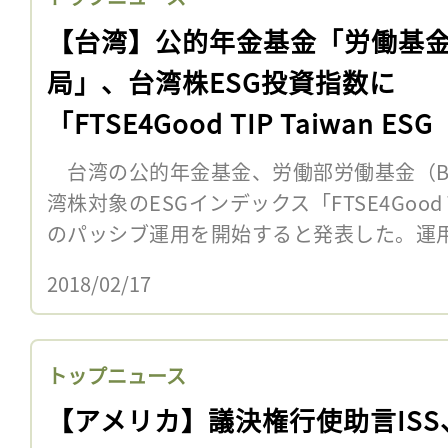
【台湾】公的年金基金「労働基
局」、台湾株ESG投資指数に
「FTSE4Good TIP Taiwan ESG
Index」採用
台湾の公的年金基金、労働部労働基金（BL
湾株対象のESGインデックス「FTSE4Good TIP 
のパッシブ運用を開始すると発表した。運用額
2018/02/17
トップニュース
【アメリカ】議決権行使助言ISS