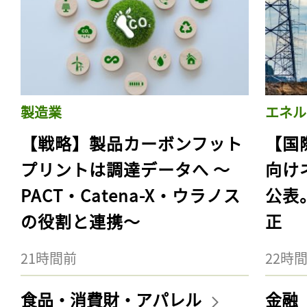
製造業
エネル
【戦略】製品カーボンフット
【国
プリントは調達データへ 〜
向け
PACT・Catena-X・ウラノス
公表
の役割と連携〜
正
21時間前
22時
食品・消費財・アパレル
金融