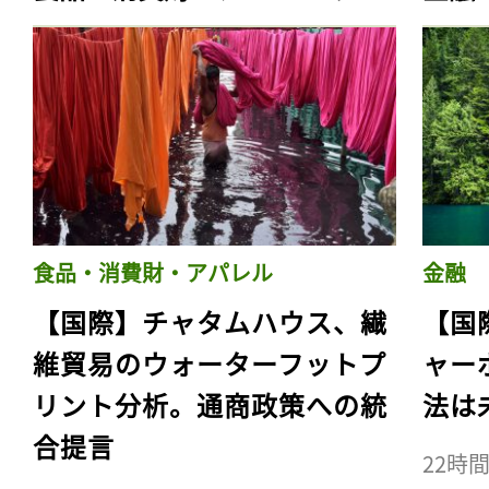
食品・消費財・アパレル
金融
【国際】チャタムハウス、繊
【国
維貿易のウォーターフットプ
ャー
リント分析。通商政策への統
法は
合提言
22時