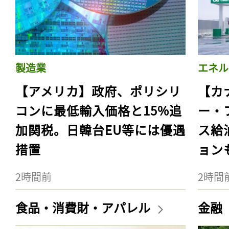
製造業
エネル
【アメリカ】政府、ポリシリ
【カ
コンに最低輸入価格と15%追
ー・
加関税。日韓台EU等には優遇
ス給
措置
ョン
2時間前
2時間
食品・消費財・アパレル
金融