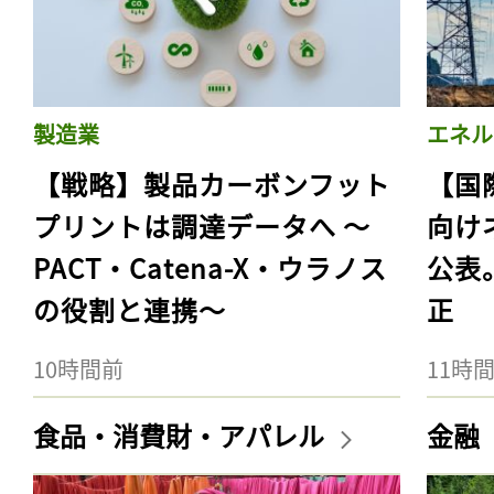
製造業
エネル
【戦略】製品カーボンフット
【国
プリントは調達データへ 〜
向け
PACT・Catena-X・ウラノス
公表
の役割と連携〜
正
10時間前
11時
食品・消費財・アパレル
金融