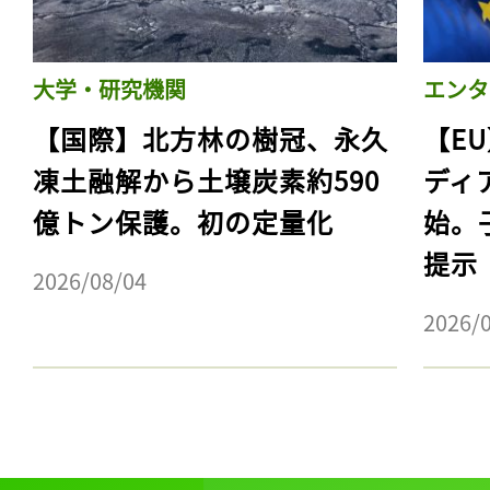
大学・研究機関
エンタ
【国際】北方林の樹冠、永久
【E
凍土融解から土壌炭素約590
ディ
億トン保護。初の定量化
始。
提示
2026/08/04
2026/
記事をお気に入りに
ログインが必