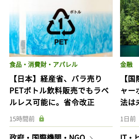
食品・消費財・アパレル
金融
【日本】経産省、バラ売り
【国
PETボトル飲料販売でもラベ
ャー
ルレス可能に。省令改正
法は
15時間前
1日前
政府・国際機関・NGO
IT