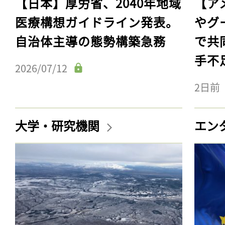
【日本】厚労省、2040年地域
【ア
医療構想ガイドライン発表。
やグ
自治体主導の態勢構築急務
で共
手不
2026/07/12
2日前
大学・研究機関
エン