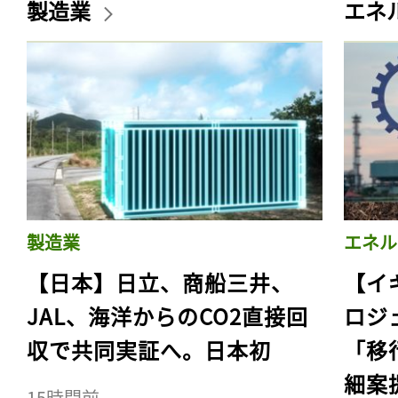
製造業
エネ
製造業
エネル
【日本】日立、商船三井、
【イ
JAL、海洋からのCO2直接回
ロジ
収で共同実証へ。日本初
「移
細案
15時間前