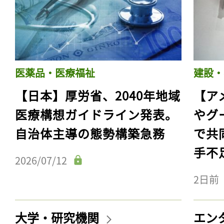
医薬品・医療福祉
建設・
【日本】厚労省、2040年地域
【ア
医療構想ガイドライン発表。
やグ
自治体主導の態勢構築急務
で共
手不
記事をお気に入りに
2026/07/12
ログインが必
2日前
大学・研究機関
エン