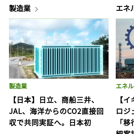
製造業
エネ
製造業
エネル
【日本】日立、商船三井、
【イ
JAL、海洋からのCO2直接回
ロジ
収で共同実証へ。日本初
「移
細案