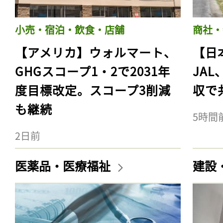
小売・宿泊・飲食・店舗
商社・
【アメリカ】ウォルマート、
【日
GHGスコープ1・2で2031年
JA
度目標改定。スコープ3削減
収で
も継続
5時間
2日前
医薬品・医療福祉
建設