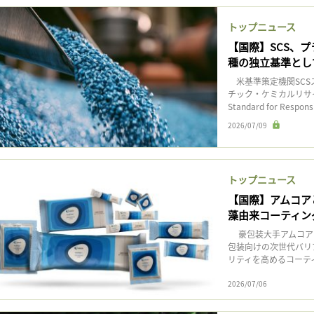
記事をお気に入りに保存するには
トップニュース
ログインが必要です
【国際】SCS、
種の独立基準とし
ログイン
会員登録
米基準策定機関SCS
チック・ケミカルリサイク
Standard for Respons
2026/07/09
トップニュース
【国際】アムコア
藻由来コーティン
‎ 豪包装大手アムコア
包装向けの次世代バリ
リティを高めるコーテ
2026/07/06