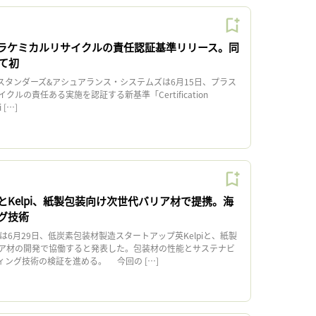
プラケミカルリサイクルの責任認証基準リリース。同
て初
スタンダーズ&アシュアランス・システムズは6月15日、プラス
ルの責任ある実施を認証する新基準「Certification
i […]
とKelpi、紙製包装向け次世代バリア材で提携。海
グ技術
は6月29日、低炭素包装材製造スタートアップ英Kelpiと、紙製
ア材の開発で協働すると発表した。包装材の性能とサステナビ
ィング技術の検証を進める。 今回の […]