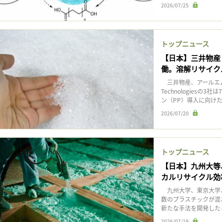
2026/07/25
トップニュース
【日本】三井物産と
働。溶解リサイク
三井物産、アールエム東
Technologies
ン（PP）導入に向けた
2026/07/20
トップニュース
【日本】九州大等
カルリサイクル効
九州大学、東京大学、
数のプラスチックが混
新たな手法を開発したと
2026/07/19