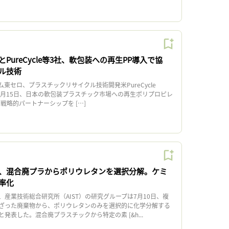
PureCycle等3社、軟包装への再生PP導入で協
ル技術
セロ、プラスチックリサイクル技術開発米PureCycle
の3社は7月15日、日本の軟包装プラスチック市場への再生ポリプロピレ
戦略的パートナーシップを […]
、混合廃プラからポリウレタンを選択分解。ケミ
率化
産業技術総合研究所（AIST）の研究グループは7月10日、複
ざった廃棄物から、ポリウレタンのみを選択的に化学分解する
発表した。混合廃プラスチックから特定の素 [&h...