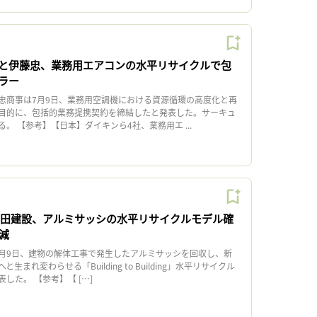
と伊藤忠、業務用エアコンの水平リサイクルで包
ラー
商事は7月9日、業務用空調機における資源循環の高度化と再
目的に、包括的業務提携契約を締結したと発表した。サーキュ
。 【参考】【日本】ダイキンら4社、業務用エ ...
Lと戸田建設、アルミサッシの水平リサイクルモデル確
削減
は7月9日、建物の解体工事で発生したアルミサッシを回収し、新
まれ変わらせる「Building to Building」水平リサイクル
した。 【参考】【 […]