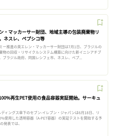
ン・マッカーサー財団、地域主導の包装廃棄物リ
。ネスレ、ペプシコ等
ー推進の英エレン・マッカーサー財団は7月1日、ブラジルの
棄物の回収・リサイクルシステム構築に向けた新イニシアチブ
。ブラジル政府、同国レシフェ市、ネスレ、ペプ...
100%再生PET使用の食品容器実証開始。サーキュ
ディングス傘下のセブン‐イレブン・ジャパンは6月18日、リ
00%使用した透明容器（A-PET容器）の実証テストを開始する予
の発表では、