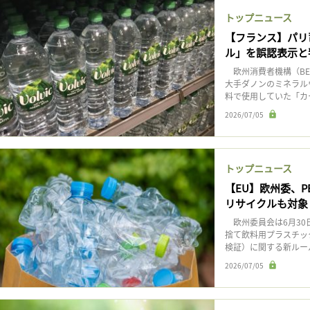
トップニュース
【フランス】パリ
ル」を誤認表示と
欧州消費者機構（BE
大手ダノンのミネラル
料で使用していた「カー
2026/07/05
トップニュース
【EU】欧州委、
リサイクルも対象
欧州委員会は6月30
捨て飲料用プラスチッ
検証）に関する新ルール
2026/07/05