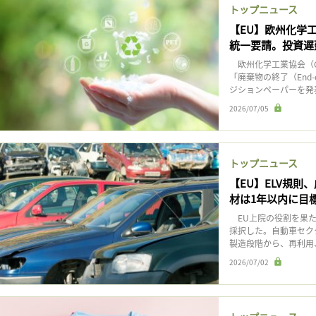
トップニュース
【EU】欧州化学工
統一要請。投資遅
欧州化学工業協会（Ce
「廃棄物の終了（End
ジションペーパーを発表
2026/07/05
トップニュース
【EU】ELV規則
材は1年以内に目
EU上院の役割を果たす
採択した。自動車セク
製造段階から、再利用、
2026/07/02