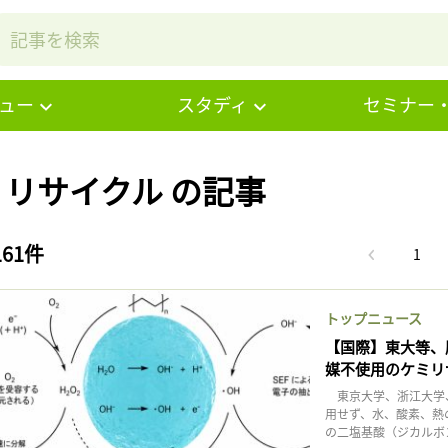
ュー
スタディ
セミナー
# リサイクル の記事
161件
1
トップニュース
【国際】東大等、
媒不使用のケミリ
東京大学、浙江大学、
用せず、水、酸素、熱
の二塩基酸（ジカルボ