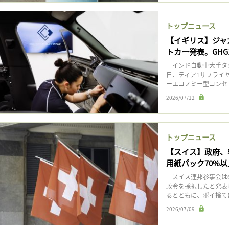
トップニュース
【イギリス】ジャ
トカー発表。GHG
インド自動車大手タタ
日、ティア1サプライ
ーエコノミー型コンセプ
2026/07/12
トップニュース
【スイス】政府、
用紙パック70%
スイス連邦参事会は6
政令を採択したと発表
るとともに、ポイ捨てに
2026/07/09