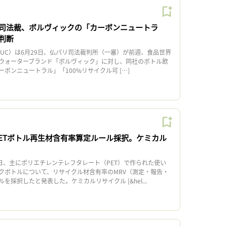
司法裁、ボルヴィックの「カーボンニュートラ
判断
UC）は6月29日、仏パリ司法裁判所（一審）が前週、食品世界
ウォーターブランド「ボルヴィック」に対し、同社のボトル飲
ボンニュートラル」「100%リサイクル可 […]
PETボトル再生材含有率算定ルール採択。ケミカル
日、主にポリエチレンテレフタレート（PET）で作られた使い
クボトルについて、リサイクル材含有率のMRV（測定・報告・
を採択したと発表した。ケミカルリサイクル [&hel...