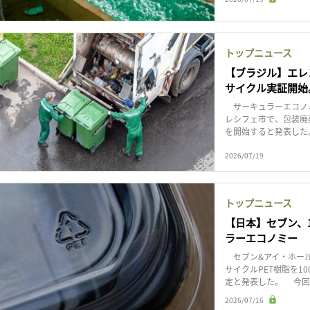
トップニュース
【ブラジル】エレ
サイクル実証開始
サーキュラーエコノミ
レシフェ市で、包装廃
を開始すると発表した
2026/07/19
トップニュース
【日本】セブン、
ラーエコノミー
セブン&アイ・ホール
サイクルPET樹脂を1
定と発表した。 今回
2026/07/16