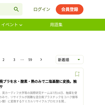
ログイン
会員登録
・イベント
用語集
…
新着順
2
3
59
廃プラを水・酸素・熱のみで二塩基酸に変換。触
サ
英カーディフ大学等の国際研究チームは7月16日、触媒を使
のみで、リサイクルが困難な混合廃プラスチックをコハク酸等
ン酸）に変換するケミカルリサイクルプロセスを開...