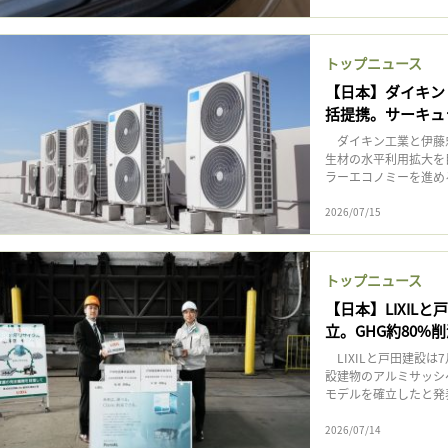
トップニュース
【日本】ダイキン
括提携。サーキュ
ダイキン工業と伊藤忠
生材の水平利用拡大を
ラーエコノミーを進める
2026/07/15
トップニュース
【日本】LIXI
立。GHG約80%
LIXILと戸田建設
設建物のアルミサッシへと生
モデルを確立したと発表
2026/07/14