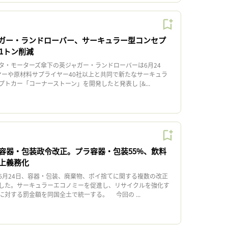
ガー・ランドローバー、サーキュラー型コンセプ
1トン削減
・モーターズ傘下の英ジャガー・ランドローバーは6月24
ヤーや原材料サプライヤー40社以上と共同で新たなサーキュラ
トカー「コーナーストーン」を開発したと発表し [&...
容器・包装政令改正。プラ容器・包装55%、飲料
以上義務化
月24日、容器・包装、廃棄物、ポイ捨てに関する複数の改正
した。サーキュラーエコノミーを促進し、リサイクルを強化す
対する罰金額を同国全土で統一する。 今回の ...