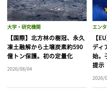
大学・研究機関
エンタ
【国際】北方林の樹冠、永久
【E
凍土融解から土壌炭素約590
ディ
億トン保護。初の定量化
始。
提示
2026/08/04
記事をお気に入りに
2026/
ログインが必