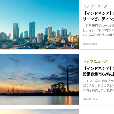
トップニュース
【インドネシア】
リーンビルディン
世界銀行グループの国
し、インドネシア向け
た。温室効果ガスの削減
2025/02/12
トップニュース
【インドネシア】
設備容量75GW以
インドネシアのプラボ
G20サミットでのスピ
計画を発表した。同国は
2024/11/26