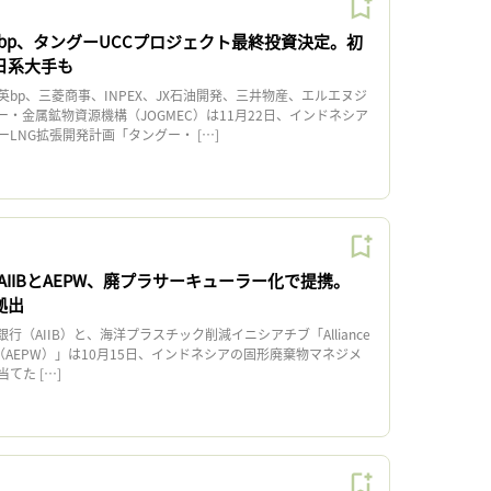
bp、タングーUCCプロジェクト最終投資決定。初
日系大手も
p、三菱商事、INPEX、JX石油開発、三井物産、エルエヌジ
・金属鉱物資源機構（JOGMEC）は11月22日、インドネシア
LNG拡張開発計画「タングー・ […]
IIBとAEPW、廃プラサーキューラー化で提携。
拠出
（AIIB）と、海洋プラスチック削減イニシアチブ「Alliance
c Waste（AEPW）」は10月15日、インドネシアの固形廃棄物マネジメ
てた […]