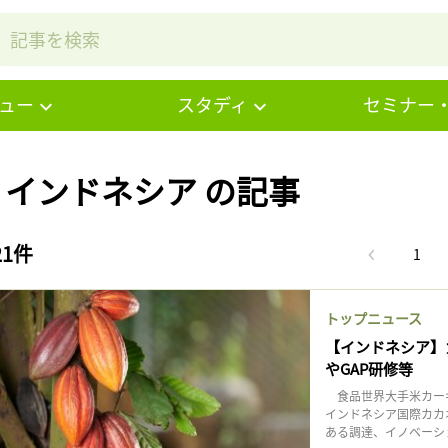
ュー
スタディ
セミナー
# インドネシア の記事
21件
1
トップニュース
【インドネシア】
やGAP研修等
食品世界大手米カーギ
インドネシア国際カカ
ある調達、イノベーショ