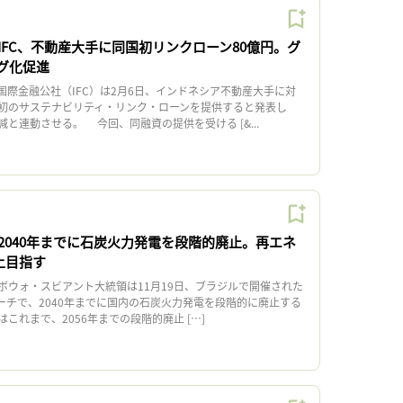
IFC、不動産大手に同国初リンクローン80億円。グ
グ化促進
際金融公社（IFC）は2月6日、インドネシア不動産大手に対
初のサステナビリティ・リンク・ローンを提供すると発表し
と連動させる。 今回、同融資の提供を受ける [&...
2040年までに石炭火力発電を段階的廃止。再エネ
上目指す
ウォ・スビアント大統領は11月19日、ブラジルで開催された
ーチで、2040年までに国内の石炭火力発電を段階的に廃止する
これまで、2056年までの段階的廃止 […]