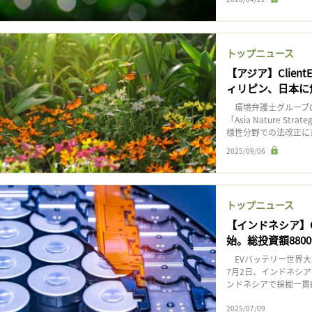
トップニュース
【アジア】Clien
ィリピン、日本に
環境弁護士グループCli
「Asia Nature 
様性分野での法改正に対
2025/09/06
トップニュース
【インドネシア】
始。総投資額880
EVバッテリー世界大
7月2日、インドネシア
ンドネシアで採掘一貫E
2025/07/09