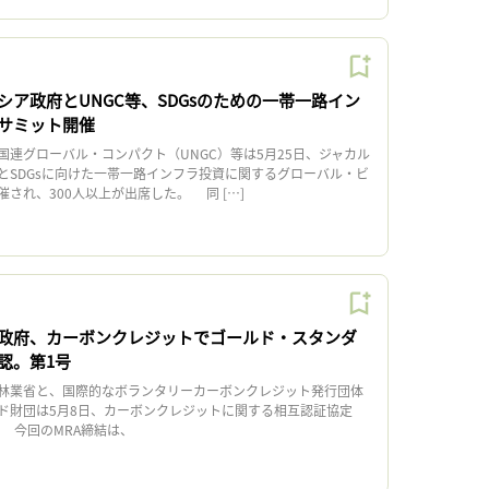
シア政府とUNGC等、SDGsのための一帯一路イン
サミット開催
連グローバル・コンパクト（UNGC）等は5月25日、ジャカル
とSDGsに向けた一帯一路インフラ投資に関するグローバル・ビ
され、300人以上が出席した。 同 […]
政府、カーボンクレジットでゴールド・スタンダ
認。第1号
林業省と、国際的なボランタリーカーボンクレジット発行団体
ド財団は5月8日、カーボンクレジットに関する相互認証協定
 今回のMRA締結は、