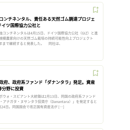
コンチネンタル、責任ある天然ゴム調達プロジェ
ドイツ国際協力公社と
コンチネンタルは4月15日、ドイツ国際協力公社（GIZ）と進
規模農家向けの天然ゴム栽培の持続可能性向上プロジェクト
27年まで継続すると発表した。 同社は、
政府、政府系ファンド「ダナンタラ」発足。資産
等分野に投資
ウォ・スビアント大統領は2月13日、同国の政府系ファンド
・アナガタ・ヌサンタラ投資庁（Danantara）」を発足すると
24日。同国国会で改正国有資産法が […]