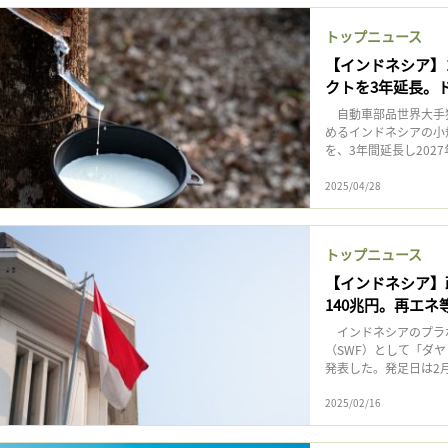
記事をお気に入りに保存するには
トップニュース
ログインが必要です
【インドネシア】
クトを3年延長。
ログイン
会員登録
自動車部品世界大手独
めるインドネシアの小
を、3年間延長し20
2025/04/28
トップニュース
【インドネシア】
140兆円。再エネ
インドネシアのプラボ
（SWF）として「ダヤ
発表した。発足日は2月
2025/02/16