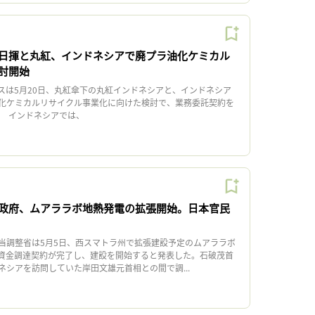
日揮と丸紅、インドネシアで廃プラ油化ケミカル
討開始
は5月20日、丸紅傘下の丸紅インドネシアと、インドネシア
化ケミカルリサイクル事業化に向けた検討で、業務委託契約を
 インドネシアでは、
政府、ムアララボ地熱発電の拡張開始。日本官民
調整省は5月5日、西スマトラ州で拡張建設予定のムアララボ
資金調達契約が完了し、建設を開始すると発表した。石破茂首
ネシアを訪問していた岸田文雄元首相との間で調...