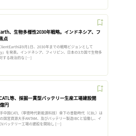
tEarth、生物多様性2030年戦略。インドネシア、フ
焦点
entEarthは9月1日、2030年までの戦略ビジョンとして
Strategy」を発表。インドネシア、フィリピン、日本の3カ国で生物多
する政治的な […]
CATL等、採掘一貫型バッテリー生産工場建設開
0億円
手中国CATL（寧徳時代新能源科技）傘下の普勤時代（CBL）は
の国営資源大手ANTAM、及びバッテリー製造IBCと協働し、イ
Vバッテリー工場の建設を開始し […]