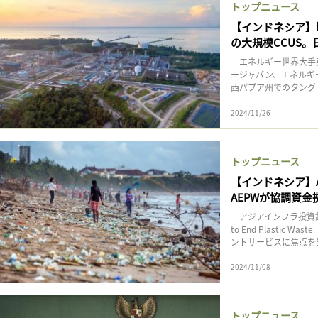
トップニュース
【インドネシア】
の大規模CCUS。
エネルギー世界大手英b
ージャパン、エネルギー
西パプア州でのタングー
2024/11/26
トップニュース
【インドネシア】A
AEPWが協調資金
アジアインフラ投資銀行
to End Plasti
ントサービスに焦点を当
2024/11/08
トップニュース