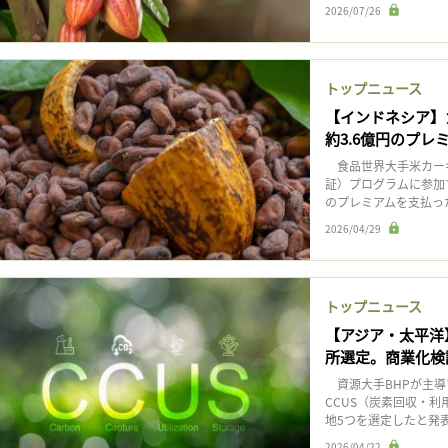
2026/07/26
トップニュース
【インドネシア】
約3.6億円のプレ
食品世界大手米カーギ
証）プログラムに参加す
のプレミアムを支払った
2026/04/29
トップニュース
【アジア・太平洋
所選定。商業化検
資源大手BHPが主導
CCUS（炭素回収・
地5つを選定したと発表
2026/04/22