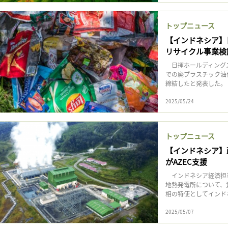
トップニュース
【インドネシア】
リサイクル事業検
日揮ホールディングス
での廃プラスチック油
締結したと発表した。
2025/05/24
トップニュース
【インドネシア】
がAZEC支援
インドネシア経済担当
地熱発電所について、
相の特使としてインド
2025/05/07