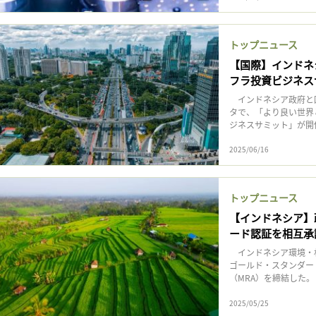
トップニュース
【国際】インドネ
フラ投資ビジネス
インドネシア政府と国
タで、「より良い世界
ジネスサミット」が開催
2025/06/16
トップニュース
【インドネシア】
ード認証を相互承
インドネシア環境・
ゴールド・スタンダー
（MRA）を締結した。
2025/05/25