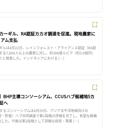
カーギル、RA認証カカオ調達を促進。現地農家に
ミアム支払
ルは4月22日、レインフォレスト・アライアンス認証（RA認
る7,800人以上の農家に対し、約388億ルピア（約3.6億円）
と発表した。インドネシアにおける […]
】BHP主導コンソーシアム、CCUSハブ候補地5カ
証へ
するコンソーシアムは4月20日、アジア太平洋地域向けの
利用・貯留）ハブ共同調査で第1段階の評価を完了し、有望な候補
した。今後は第2段階として詳細な技術・商業 […]