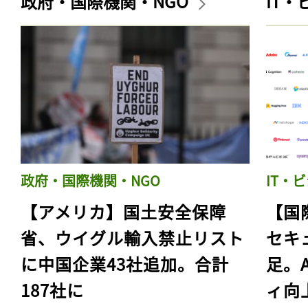
政府・国際機関・NGO
IT
政府・国際機関・NGO
IT・
【アメリカ】国土安全保障
【国
省、ウイグル輸入禁止リスト
セキ
に中国企業43社追加。合計
足。
187社に
ィ向