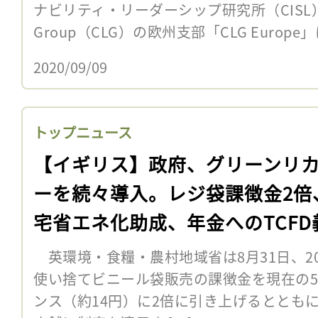
ナビリティ・リーダーシップ研究所（CISL）率いる
Group（CLG）の欧州支部「CLG Europe
2020/09/09
トップニュース
【イギリス】政府、グリーンリ
ーを続々導入。レジ袋課徴金2倍
宅省エネ化助成、年金へのTCFD
化
英環境・食糧・農村地域省は8月31日、20
使い捨てビニール袋販売の課徴金を現在の5
ンス（約14円）に2倍に引き上げるととも