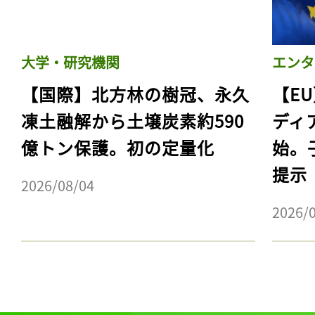
大学・研究機関
エンタ
【国際】北方林の樹冠、永久
【E
凍土融解から土壌炭素約590
ディ
億トン保護。初の定量化
始。
提示
2026/08/04
2026/
記事をお気に入りに
ログインが必