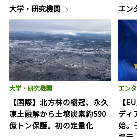
大学・研究機関
エン
大学・研究機関
エンタ
【国際】北方林の樹冠、永久
【E
凍土融解から土壌炭素約590
ディ
億トン保護。初の定量化
始。
提示