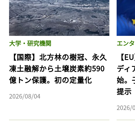
大学・研究機関
エンタ
【国際】北方林の樹冠、永久
【E
凍土融解から土壌炭素約590
ディ
億トン保護。初の定量化
始。
提示
記事をお気に入りに
2026/08/04
ログインが必
2026/