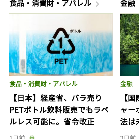
食品・消費財・アパレル
金融
食品・消費財・アパレル
金融
【日本】経産省、バラ売り
【国
PETボトル飲料販売でもラベ
ャー
ルレス可能に。省令改正
法は
1日前
2日前