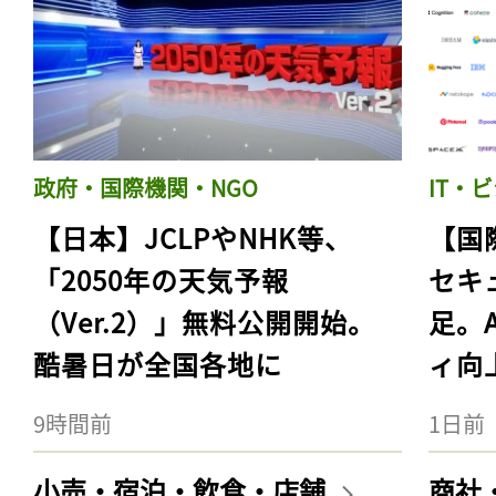
政府・国際機関・NGO
IT・
【日本】JCLPやNHK等、
【国
「2050年の天気予報
セキ
（Ver.2）」無料公開開始。
足。
酷暑日が全国各地に
ィ向
9時間前
1日前
小売・宿泊・飲食・店舗
商社