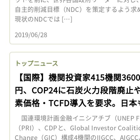
自主的削減目標（NDC）を策定するよう求
現状のNDCでは […]
2019/06/28
トップニュース
【国際】機関投資家415機関360
円、COP24に石炭火力段階廃止
素価格・TCFD導入を要求。日本
機関
国連環境計画金融イニシアチブ（UNEP F
（PRI）、CDPと、Global Investor Coalitio
Change（GIC）構成4機関のIIGCC、AIGCC