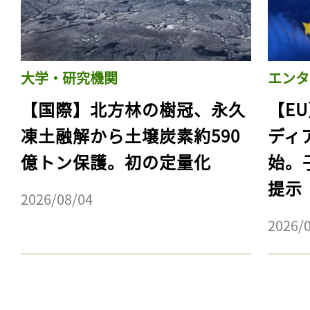
大学・研究機関
エンタ
【国際】北方林の樹冠、永久
【E
凍土融解から土壌炭素約590
ディ
億トン保護。初の定量化
始。
提示
2026/08/04
記事をお気に入りに
2026/
ログインが必