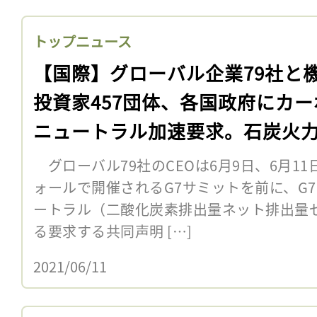
トップニュース
【国際】グローバル企業79社と
投資家457団体、各国政府にカー
ニュートラル加速要求。石炭火
も
グローバル79社のCEOは6月9日、6月11
ォールで開催されるG7サミットを前に、G
ートラル（二酸化炭素排出量ネット排出量
る要求する共同声明 […]
2021/06/11