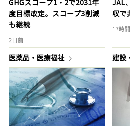
GHGスコープ1・2で2031年
JA
度目標改定。スコープ3削減
収で
も継続
17時
2日前
医薬品・医療福祉
建設