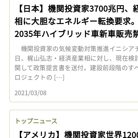
【日本】機関投資家3700兆円、
相に大胆なエネルギー転換要求
2035年ハイブリッド車新車販売
等
機関投資家の気候変動対策推進イニシアチブInve
日、梶山弘志・経済産業相に対し、現在検
関して政策提言書を送付。建設前段階のす
ロジェクトの […]
2021/03/08
トップニュース
【アメリカ】機関投資家世界120