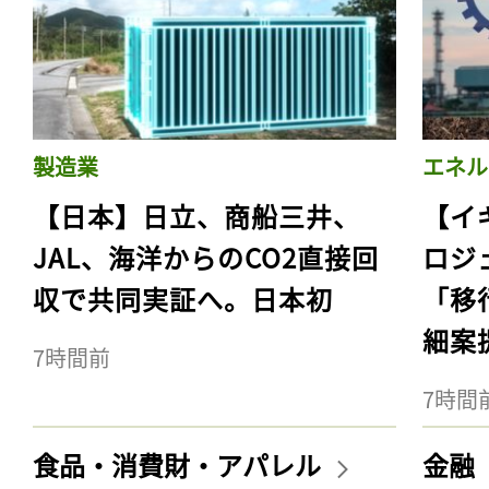
製造業
エネル
【日本】日立、商船三井、
【イ
JAL、海洋からのCO2直接回
ロジ
収で共同実証へ。日本初
「移
細案
7時間前
7時間
食品・消費財・アパレル
金融