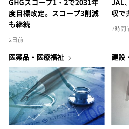
GHGスコープ1・2で2031年
JA
度目標改定。スコープ3削減
収で
も継続
7時間
2日前
医薬品・医療福祉
建設