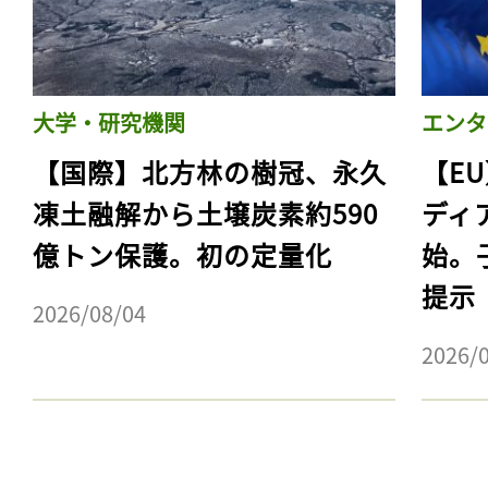
大学・研究機関
エンタ
【国際】北方林の樹冠、永久
【E
凍土融解から土壌炭素約590
ディ
億トン保護。初の定量化
始。
提示
2026/08/04
記事をお気に入りに
2026/
ログインが必