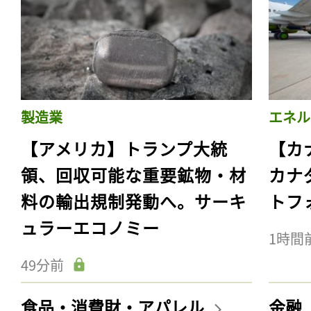
製造業
エネル
【アメリカ】トランプ大統
【カ
領、回収可能な重要鉱物・材
カナ
料の輸出規制発動へ。サーキ
トフ
ュラーエコノミー
1時間
49分前
食品・消費財・アパレル
金融