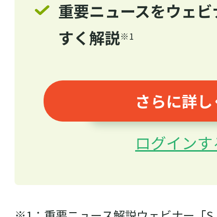
重要ニュースをウェビ
すく解説
※1
さらに詳し
ログインす
記事をお気に入りに
ログインが必
※1：重要ニュース解説ウェビナー「S