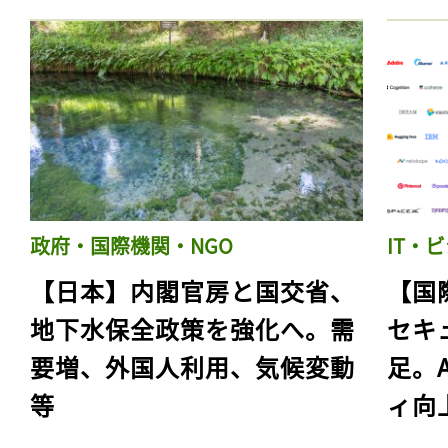
政府・国際機関・NGO
IT・
【日本】内閣官房と国交省、
【国
地下水保全政策を強化へ。需
セキ
要増、外国人利用、気候変動
足。
等
ィ向