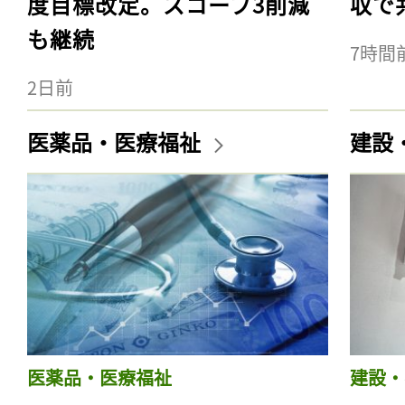
度目標改定。スコープ3削減
収で
も継続
7時間
2日前
医薬品・医療福祉
建設
医薬品・医療福祉
建設・