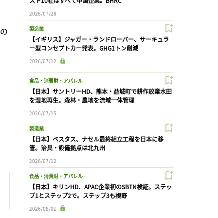
スト10社はすべて中国企業。BHRC
2026/07/28
製造業
ムの
【イギリス】ジャガー・ランドローバー、サーキュラ
ー型コンセプトカー発表。GHG1トン削減
2026/07/12
食品・消費財・アパレル
【日本】サントリーHD、熊本・益城町で耕作放棄水田
を湿地再生。森林・農地を流域一体管理
2026/07/15
製造業
【日本】ベスタス、ナセル最終組立工程を日本に移
管。治具・設備拠点は北九州
2026/07/12
食品・消費財・アパレル
【日本】キリンHD、APAC企業初のSBTN検証。ステッ
プ1とステップ2で。ステップ3も視野
2026/08/01