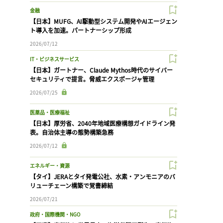
金融
【日本】MUFG、AI駆動型システム開発やAIエージェン
ト導入を加速。パートナーシップ形成
2026/07/12
IT・ビジネスサービス
【日本】ガートナー、Claude Mythos時代のサイバー
セキュリティで提言。脅威エクスポージャ管理
2026/07/25
医薬品・医療福祉
【日本】厚労省、2040年地域医療構想ガイドライン発
表。自治体主導の態勢構築急務
2026/07/12
エネルギー・資源
【タイ】JERAとタイ発電公社、水素・アンモニアのバ
リューチェーン構築で覚書締結
2026/07/21
政府・国際機関・NGO