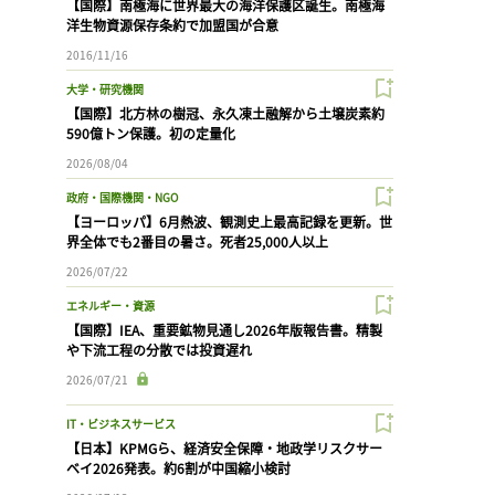
【国際】南極海に世界最大の海洋保護区誕生。南極海
洋生物資源保存条約で加盟国が合意
2016/11/16
大学・研究機関
【国際】北方林の樹冠、永久凍土融解から土壌炭素約
590億トン保護。初の定量化
2026/08/04
政府・国際機関・NGO
【ヨーロッパ】6月熱波、観測史上最高記録を更新。世
界全体でも2番目の暑さ。死者25,000人以上
2026/07/22
エネルギー・資源
【国際】IEA、重要鉱物見通し2026年版報告書。精製
や下流工程の分散では投資遅れ
2026/07/21
IT・ビジネスサービス
【日本】KPMGら、経済安全保障・地政学リスクサー
ベイ2026発表。約6割が中国縮小検討