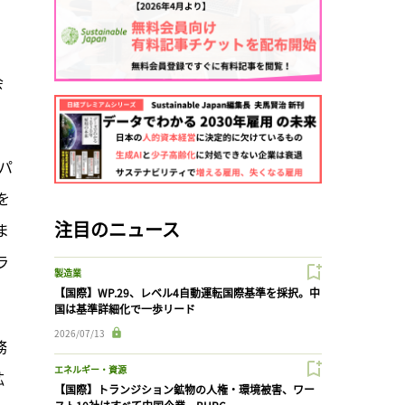
会
パ
を
注目のニュース
ま
ラ
製造業
【国際】WP.29、レベル4自動運転国際基準を採択。中
国は基準詳細化で一歩リード
2026/07/13
務
エネルギー・資源
拡
【国際】トランジション鉱物の人権・環境被害、ワー