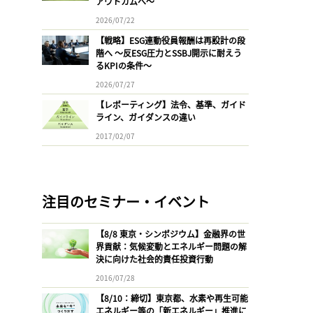
アウトカムへ〜
2026/07/22
【戦略】ESG連動役員報酬は再設計の段
階へ 〜反ESG圧力とSSBJ開示に耐えう
るKPIの条件〜
2026/07/27
【レポーティング】法令、基準、ガイド
ライン、ガイダンスの違い
2017/02/07
注目のセミナー・イベント
【8/8 東京・シンポジウム】金融界の世
界貢献：気候変動とエネルギー問題の解
決に向けた社会的責任投資行動
2016/07/28
【8/10：締切】東京都、水素や再生可能
エネルギー等の「新エネルギー」推進に