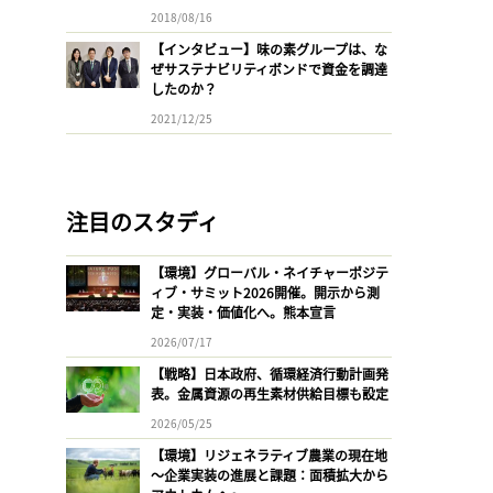
2018/08/16
【インタビュー】味の素グループは、な
ぜサステナビリティボンドで資金を調達
したのか？
2021/12/25
注目のスタディ
【環境】グローバル・ネイチャーポジテ
ィブ・サミット2026開催。開示から測
定・実装・価値化へ。熊本宣言
2026/07/17
【戦略】日本政府、循環経済行動計画発
表。金属資源の再生素材供給目標も設定
2026/05/25
【環境】リジェネラティブ農業の現在地
〜企業実装の進展と課題：面積拡大から