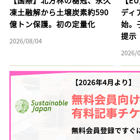
【国際】北方林の樹冠、永久
【E
凍土融解から土壌炭素約590
ディ
億トン保護。初の定量化
始。
提示
2026/08/04
2026/