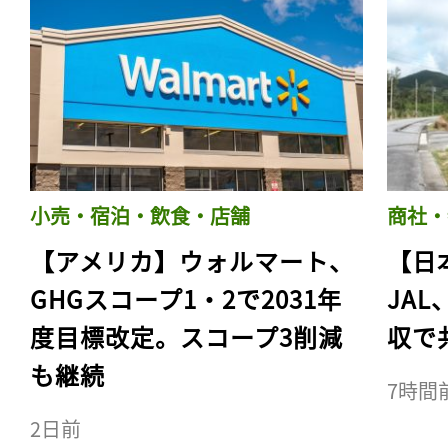
小売・宿泊・飲食・店舗
商社・
【アメリカ】ウォルマート、
【日
GHGスコープ1・2で2031年
JA
度目標改定。スコープ3削減
収で
も継続
7時間
2日前