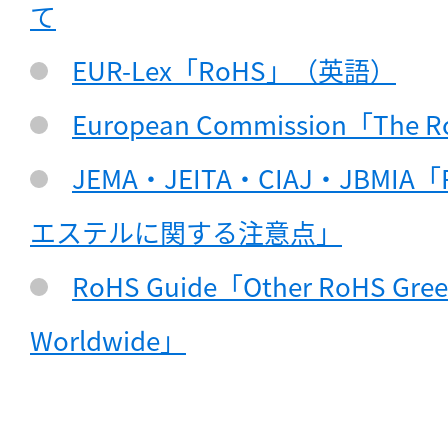
て
EUR-Lex「RoHS」（英語）
European Commission「The Ro
JEMA・JEITA・CIAJ・JBM
エステルに関する注意点」
RoHS Guide「Other RoHS Green 
Worldwide」