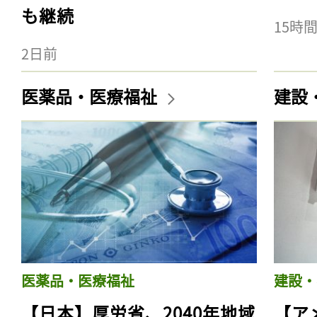
も継続
15時
2日前
医薬品・医療福祉
建設
医薬品・医療福祉
建設・
【日本】厚労省、2040年地域
【ア