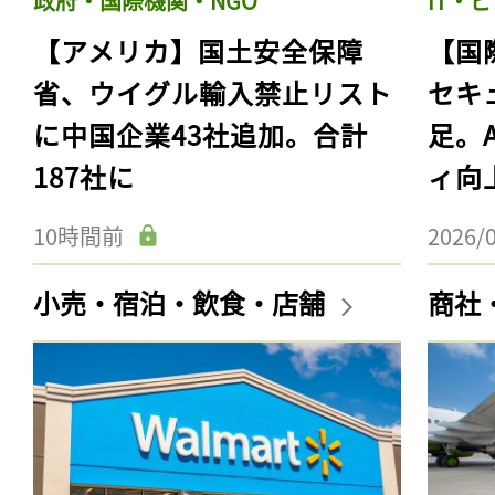
政府・国際機関・NGO
IT・
【アメリカ】国土安全保障
【国
省、ウイグル輸入禁止リスト
セキ
に中国企業43社追加。合計
足。
187社に
ィ向
10時間前
2026/
小売・宿泊・飲食・店舗
商社