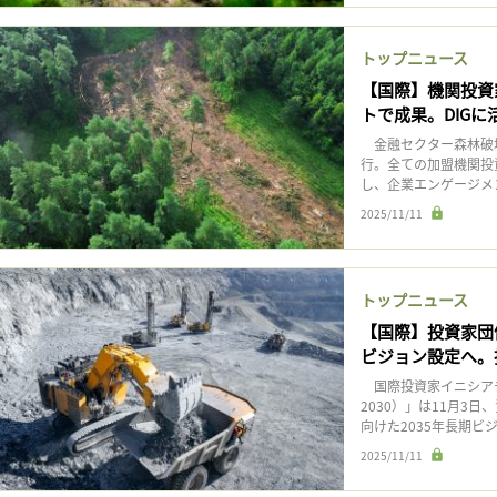
トップニュース
【国際】機関投資
トで成果。DIGに
金融セクター森林破壊
行。全ての加盟機関投
し、企業エンゲージメン
2025/11/11
トップニュース
【国際】投資家団体M
ビジョン設定へ。
国際投資家イニシアチブ
2030）」は11月3
向けた2035年長期ビ
2025/11/11