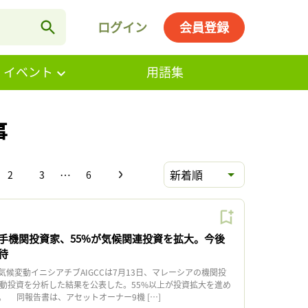
ログイン
会員登録
・イベント
用語集
事
…
新着順
2
3
6
手機関投資家、55%が気候関連投資を拡大。今後
待
候変動イニシアチブAIGCCは7月13日、マレーシアの機関投
変動投資を分析した結果を公表した。55%以上が投資拡大を進め
 同報告書は、アセットオーナー9機 […]