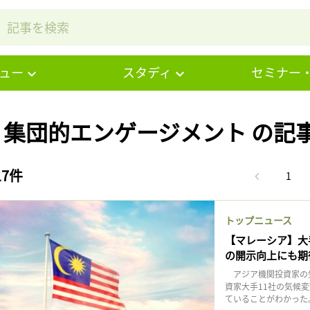
ュー
スタディ
セミナー
# 集団的エンゲージメント の記
17件
1
トップニュース
【マレーシア】大
の開示向上にも期
アジア機関投資家の気
資家大手11社の気候
ていることがわかった。