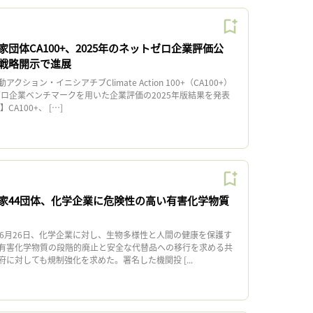
団体CA100+、2025年のネットゼロ企業評価公
戦略開示で進展
ョン・イニシアチブClimate Action 100+（CA100+）
ゼロ企業ベンチマークを用いた企業評価の2025年版結果を発表
A100+、 […]
家44団体、化学企業に危険性の高い有害化学物質
6月26日、化学企業に対し、生物多様性と人間の健康を保護す
有害化学物質の段階的廃止と安全な代替品への移行を求める共
に対しても規制強化を求めた。署名した機関投 [...