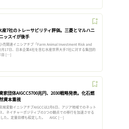
R、水産7社のトレーサビリティ評価。三菱とマルハニ
ニッスイが後手
ニシアチブ「Farm Animal Investment Risk and
）」は2月17日、日本企業4社を含む水産世界大手7社に対する集団的
 […]
家団体AIGCC5700兆円、2030戦略発表。化石燃
然資本重視
候変動イニシアチブAIGCCは2月6日、アジア地域でのネット
ス、ネイチャーポジティブの3つの観点での移行を加速させる
した。定量目標も設定した。 AIGC […]