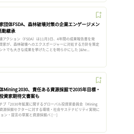
家団体FSDA、森林破壊対策の企業エンゲージメン
活動継承
アクション（FSDA）は11月3日、4年間の成果報告書を発
資家が、森林破壊へのエクスポージャーに対処する方針を策定
トでも大きな成果を挙げたことを明らかにした [&he...
ining 2030、責任ある資源採掘で2035年目標・
投資家期待文書案も
「2030年鉱業に関するグローバル投資家委員会（Mining
日、資源採掘セクターに対する環境・社会サステナビリティ実現に
ジョン・提言の草案と資源採掘バ […]