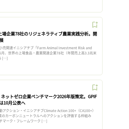
、上場企業78社のリジェネラティブ農業実践分析。開
展
ニシアチブ「Farm Animal Investment Risk and
）」は6月、世界の上場食品・農業関連企業78社（年間売上高3.3兆米
[…]
+、ネットゼロ企業ベンチマーク2026年版策定。GPIF
は10月公表へ
ョン・イニシアチブClimate Action 100+（CA100+）
企業のカーボンニュートラルへのアクションを評価する枠組み
マーク・フレームワーク […]