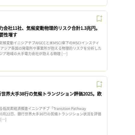
力会社11社、気候変動物理的リスク合計1.3兆円。
要性増す
変動イニシアチブAIGCCと米MSCI傘下のMSCIインスティ
日、アジア各国の発電所や事業所が抱える物理的リスクを分析した
ジア地域の大手電力会社が抱える物理 […]
行世界大手38行の気候トランジション評価2025。欧
素経済推進イニシアチブ「Transition Pathway
PI）」は10月22日、銀行世界大手36行の気候トランジション状況を評価
 […]