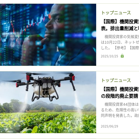
記事をお気に入りに保存するには
ログインが必要です
トップニュース
【国際】機関投資家
表。排出量削減と
ログイン
会員登録
機関投資家の気候変動アクシ
は10月22日、ネット
した。 【参考】【国際】C
2025/10/25
トップニュース
【国際】機関投資
の段階的廃止要請
機関投資家44団体は
るため、危険性の高い
同声明を発表した。政府
2025/06/29