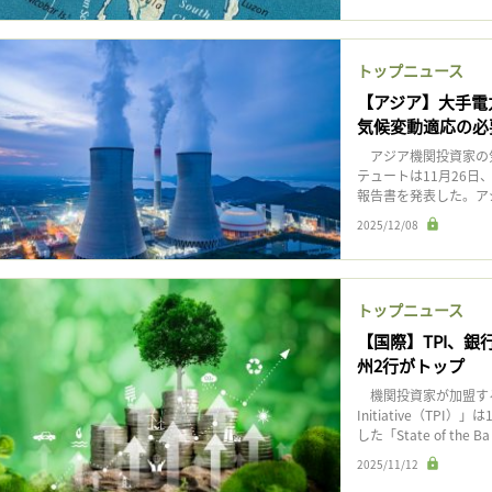
トップニュース
【アジア】大手電
気候変動適応の必
アジア機関投資家の気候
テュートは11月26
報告書を発表した。ア
2025/12/08
トップニュース
【国際】TPI、銀
州2行がトップ
機関投資家が加盟する低炭
Initiative（T
した「State of the Ba
2025/11/12