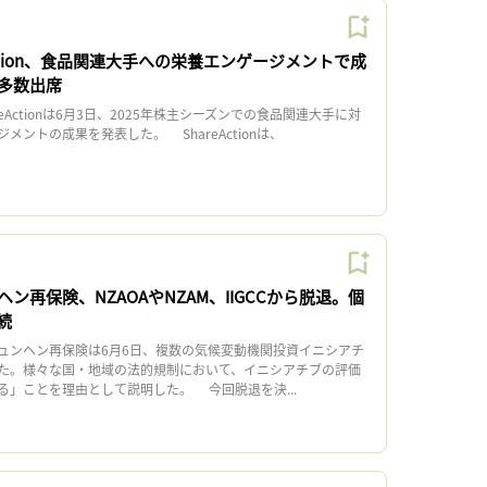
Action、食品関連大手への栄養エンゲージメントで成
多数出席
eActionは6月3日、2025年株主シーズンでの食品関連大手に対
メントの成果を発表した。 ShareActionは、
ン再保険、NZAOAやNZAM、IIGCCから脱退。個
続
ンヘン再保険は6月6日、複数の気候変動機関投資イニシアチ
た。様々な国・地域の法的規制において、イニシアチブの評価
る」ことを理由として説明した。 今回脱退を決...