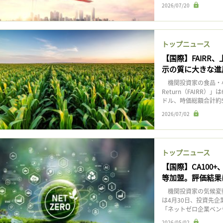
2026/07/20
トップニュース
【国際】FAIRR
示の質に大きな進
機関投資家の食品・小売関連イ
Return（FAIRR
ドル、時価総額合計約5 
2026/07/02
トップニュース
【国際】CA100
等加盟。評価結果
機関投資家の気候変動アクシ
は4月30日、投資先
「ネットゼロ企業ベンチ
2026/05/02