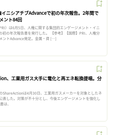
権イニシアチブAdvanceで初の年次報告。2年間で
メント84回
RI）は6月5日、人権に関する集団的エンゲージメント・イニ
e」の初の年次報告書を発行した。 【参考】【国際】PRI、人権分
トAdvance発足。金属・資 […]
Action、工業用ガス大手に電化と再エネ転換提唱。分
ShareActionは4月30日、工業用ガスメーカーを対象としたネ
公表した。対策が不十分とし、今後エンゲージメントを強化し
書は、