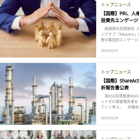
トップニュース
【国際】PRI、人
投資先エンゲージ
国連責任投資原則（P
シアチブ「Advanc
野の集団的エンゲージメン
2025/06/07
トップニュース
【国際】Share
析報告書公表
英ESG投資推進NGOの
ットゼロ調査報告書を
ていく考え。 同報告
2025/05/28