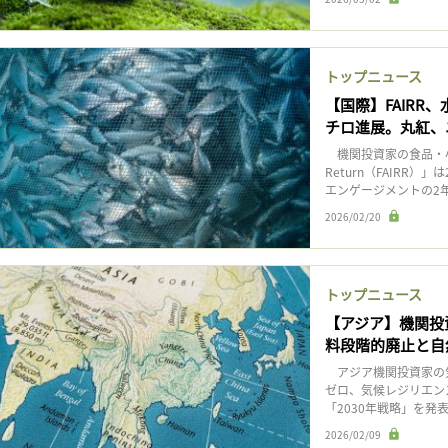
トップニュース
【国際】FAIR
チロ進展。丸紅、
機関投資家の食品・小売関連イ
Return（FAIRR
エンゲージメントの2年目
2026/02/20
トップニュース
【アジア】機関投資
料段階的廃止と自
アジア機関投資家の気
ゼロ、気候レジリエン
「2030年戦略」を発表
2026/02/09