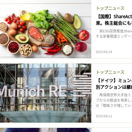
トップニュース
【国際】Share
果。株主総会にも
英ESG投資推進Shar
する栄養関連エンゲージ
2025/06/18
トップニュース
【ドイツ】ミュンヘ
別アクションは継
再保険世界大手独ミュ
ブからの脱退を発表し
の「曖昧さが増してい
2025/06/11