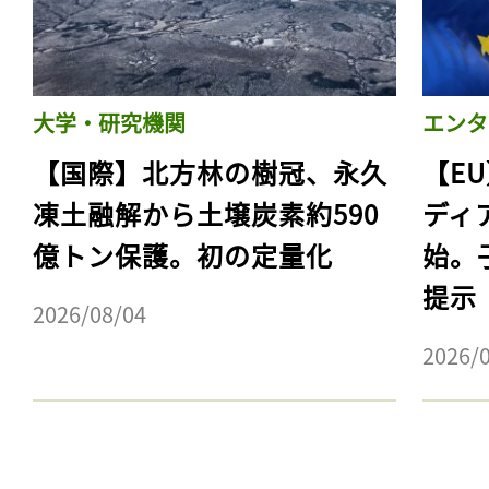
大学・研究機関
エンタ
【国際】北方林の樹冠、永久
【E
凍土融解から土壌炭素約590
ディ
億トン保護。初の定量化
始。
提示
2026/08/04
記事をお気に入りに
2026/
ログインが必